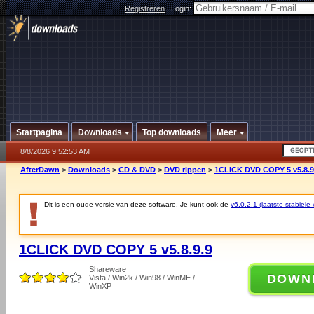
Registreren
|
Login:
Startpagina
Downloads
Top downloads
Meer
8/8/2026 9:52:53 AM
AfterDawn
>
Downloads
>
CD & DVD
>
DVD rippen
>
1CLICK DVD COPY 5 v5.8.9
Dit is een oude versie van deze software. Je kunt ook de
v6.0.2.1 (laatste stabiele 
1CLICK DVD COPY 5 v5.8.9.9
Shareware
DOWN
Vista / Win2k / Win98 / WinME /
WinXP