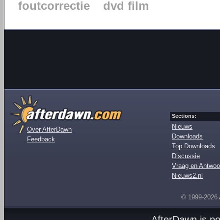
foutcorrectie
dvd film
Sections:
Nieuws
Over AfterDawn
Downloads
Feedback
Top Downloads
Discussie
Vraag en Antwoo
Nieuws2.nl
© 1999-2026
AfterDawn is p