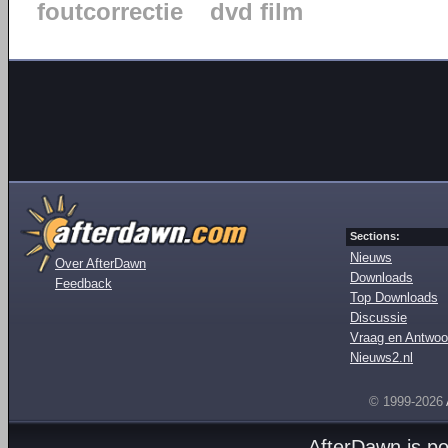
foutcorrectie
dvd film
Sections:
Nieuws
Over AfterDawn
Downloads
Feedback
Top Downloads
Discussie
Vraag en Antwoo
Nieuws2.nl
© 1999-2026
AfterDawn is p