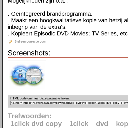
Mogelijkheden zijn o.a. :
. Geïntegreerd brandprogramma.
. Maakt een hoogkwalitatieve kopie van hetzij al
inbegrip van de extra's.
. Kopieert Episodic DVD Movies; TV Series, etc
Stel een correctie voor
Screenshots:
HTML code om naar deze pagina te linken:
Trefwoorden:
1click dvd copy
1click
dvd
kop