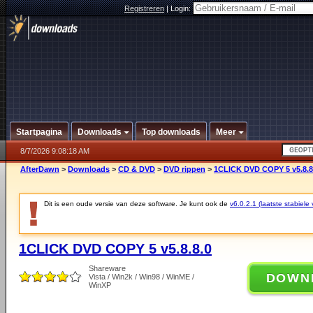
Registreren
|
Login:
Startpagina
Downloads
Top downloads
Meer
8/7/2026 9:08:18 AM
AfterDawn
>
Downloads
>
CD & DVD
>
DVD rippen
>
1CLICK DVD COPY 5 v5.8.8
Dit is een oude versie van deze software. Je kunt ook de
v6.0.2.1 (laatste stabiele 
1CLICK DVD COPY 5 v5.8.8.0
Shareware
DOWN
Vista / Win2k / Win98 / WinME /
WinXP