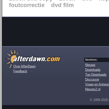
foutcorrectie
dvd film
Sections:
Nieuws
Over AfterDawn
Downloads
Feedback
Top Downloads
Discussie
Vraag en Antwoo
Nieuws2.nl
© 1999-2026