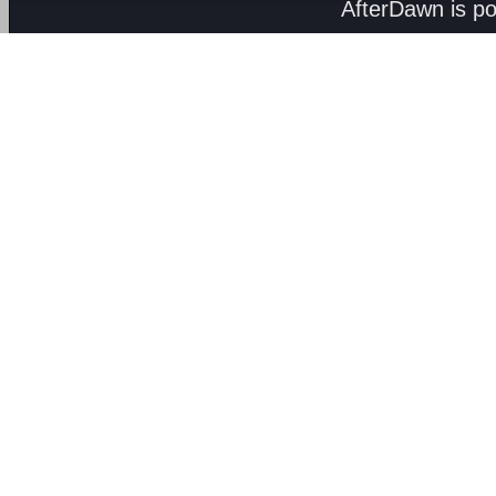
AfterDawn is p