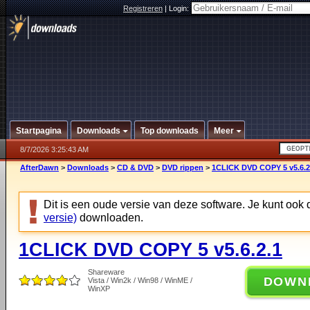
Registreren
|
Login:
Startpagina
Downloads
Top downloads
Meer
8/7/2026 3:25:43 AM
AfterDawn
>
Downloads
>
CD & DVD
>
DVD rippen
>
1CLICK DVD COPY 5 v5.6.2
Dit is een oude versie van deze software. Je kunt ook
versie)
downloaden.
1CLICK DVD COPY 5 v5.6.2.1
Shareware
DOWN
Vista / Win2k / Win98 / WinME /
WinXP