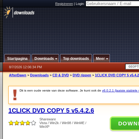
Registreren
|
Login:
Startpagina
Downloads
Top downloads
Meer
8/7/2026 12:06:34 PM
AfterDawn
>
Downloads
>
CD & DVD
>
DVD rippen
>
1CLICK DVD COPY 5 v5.4.2
Dit is een oude versie van deze software. Je kunt ook de
v6.0.2.1 (laatste stabiele 
1CLICK DVD COPY 5 v5.4.2.6
Shareware
DOWN
Vista / Win2k / Win98 / WinME /
WinXP