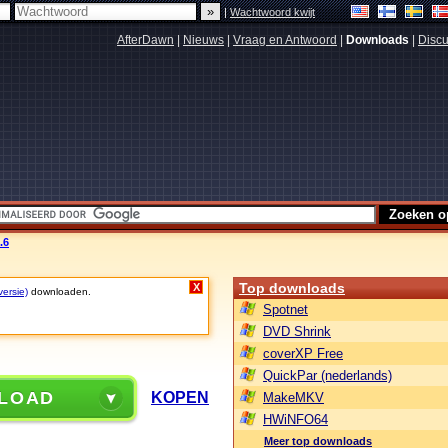
|
Wachtwoord kwijt
AfterDawn
|
Nieuws
|
Vraag en Antwoord
|
Downloads
|
Discu
.6
Top downloads
X
versie)
downloaden.
Spotnet
DVD Shrink
coverXP Free
QuickPar (nederlands)
LOAD
KOPEN
MakeMKV
HWiNFO64
Meer top downloads