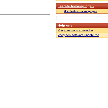
Laatste toevoegingen
Meer laatste toevoegingen
Help ons
Voeg nieuwe software toe
Voeg een software update toe