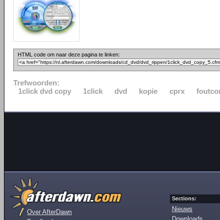
HTML code om naar deze pagina te linken:
Trefwoorden:
1click dvd copy
1click
dvd
kopie
cprx
foutco
Sections:
Nieuws
Over AfterDawn
Downloads