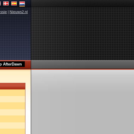
ssie
|
Nieuws2.nl