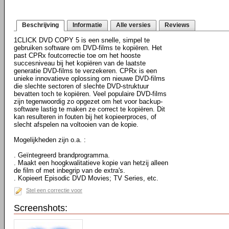
Beschrijving
Informatie
Alle versies
Reviews
1CLICK DVD COPY 5 is een snelle, simpel te
gebruiken software om DVD-films te kopiëren. Het
past CPRx foutcorrectie toe om het hooste
succesniveau bij het kopiëren van de laatste
generatie DVD-films te verzekeren. CPRx is een
unieke innovatieve oplossing om nieuwe DVD-films
die slechte sectoren of slechte DVD-struktuur
bevatten toch te kopiëren. Veel populaire DVD-films
zijn tegenwoordig zo opgezet om het voor backup-
software lastig te maken ze correct te kopiëren. Dit
kan resulteren in fouten bij het kopieerproces, of
slecht afspelen na voltooien van de kopie.
Mogelijkheden zijn o.a. :
. Geïntegreerd brandprogramma.
. Maakt een hoogkwalitatieve kopie van hetzij alleen
de film of met inbegrip van de extra's.
. Kopieert Episodic DVD Movies; TV Series, etc.
Stel een correctie voor
Screenshots: