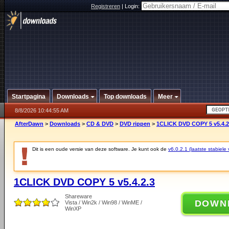
Registreren
|
Login:
Startpagina
Downloads
Top downloads
Meer
8/8/2026 10:44:55 AM
AfterDawn
>
Downloads
>
CD & DVD
>
DVD rippen
>
1CLICK DVD COPY 5 v5.4.2
Dit is een oude versie van deze software. Je kunt ook de
v6.0.2.1 (laatste stabiele 
1CLICK DVD COPY 5 v5.4.2.3
Shareware
DOWN
Vista / Win2k / Win98 / WinME /
WinXP