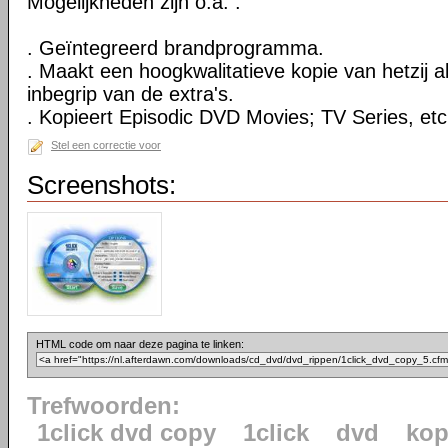
Mogelijkheden zijn o.a. :
. Geïntegreerd brandprogramma.
. Maakt een hoogkwalitatieve kopie van hetzij al
inbegrip van de extra's.
. Kopieert Episodic DVD Movies; TV Series, etc
Stel een correctie voor
Screenshots:
HTML code om naar deze pagina te linken:
Trefwoorden:
1click dvd copy
1click
dvd
kop