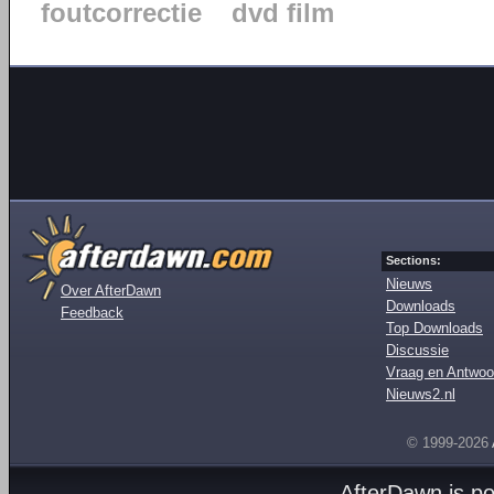
foutcorrectie
dvd film
Sections:
Nieuws
Over AfterDawn
Downloads
Feedback
Top Downloads
Discussie
Vraag en Antwoo
Nieuws2.nl
© 1999-2026
AfterDawn is p