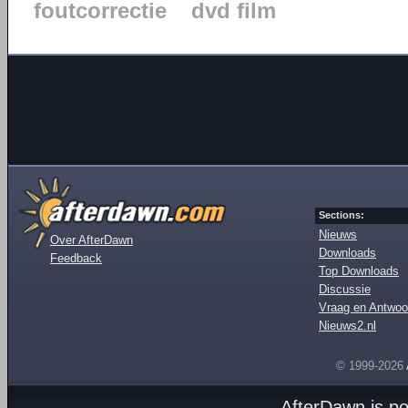
foutcorrectie
dvd film
Sections:
Nieuws
Over AfterDawn
Downloads
Feedback
Top Downloads
Discussie
Vraag en Antwoo
Nieuws2.nl
© 1999-2026
AfterDawn is p