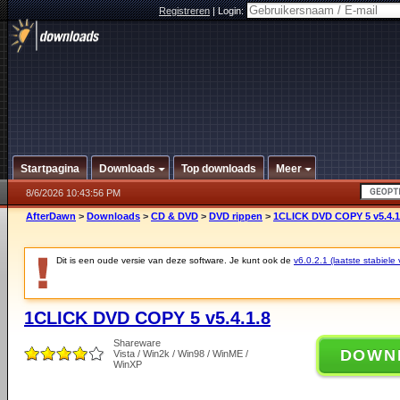
Registreren
|
Login:
Startpagina
Downloads
Top downloads
Meer
8/6/2026 10:43:56 PM
AfterDawn
>
Downloads
>
CD & DVD
>
DVD rippen
>
1CLICK DVD COPY 5 v5.4.1
Dit is een oude versie van deze software. Je kunt ook de
v6.0.2.1 (laatste stabiele 
1CLICK DVD COPY 5 v5.4.1.8
Shareware
DOWN
Vista / Win2k / Win98 / WinME /
WinXP