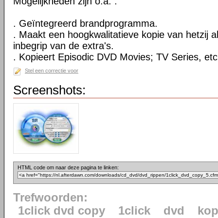
Mogelijkheden zijn o.a. :
. Geïntegreerd brandprogramma.
. Maakt een hoogkwalitatieve kopie van hetzij al
inbegrip van de extra's.
. Kopieert Episodic DVD Movies; TV Series, etc
Stel een correctie voor
Screenshots:
HTML code om naar deze pagina te linken:
Trefwoorden:
1click dvd copy
1click
dvd
kop