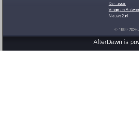
Discussie
Vraag en Antwoo
Nieuws2.nl
© 1999-2026
AfterDawn is p