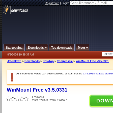
Registreren
|
Login:
Startpagina
Downloads
Top downloads
Meer
8/9/2026 10:39:37 AM
AfterDawn
>
Downloads
>
Desktop
>
Compressie
>
WinMount Free v3.5.0331
Dit is een oude versie van deze software. Je kunt ook de
v3.5.1018 (laatste stabiel
WinMount Free v3.5.0331
Freeware
DOW
Vista / Win2k / Win7 / WinXP