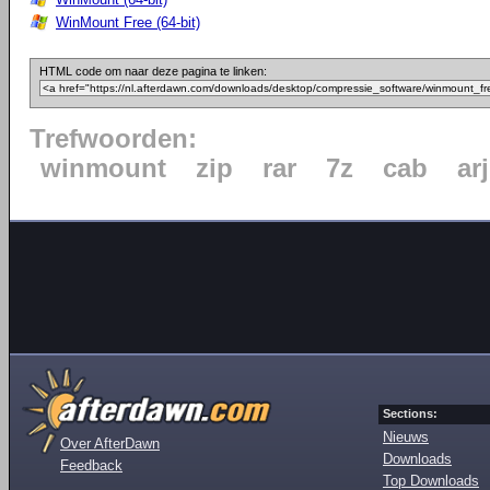
WinMount Free (64-bit)
HTML code om naar deze pagina te linken:
Trefwoorden:
winmount
zip
rar
7z
cab
arj
Sections:
Nieuws
Over AfterDawn
Downloads
Feedback
Top Downloads