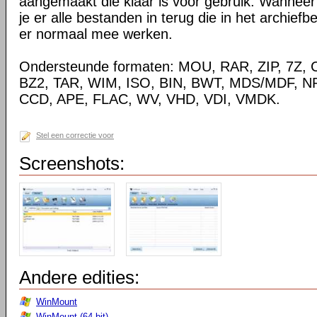
aangemaakt die klaar is voor gebruik. Wanneer j
je er alle bestanden in terug die in het archiefb
er normaal mee werken.
Ondersteunde formaten: MOU, RAR, ZIP, 7Z, 
BZ2, TAR, WIM, ISO, BIN, BWT, MDS/MDF, N
CCD, APE, FLAC, WV, VHD, VDI, VMDK.
Stel een correctie voor
Screenshots:
Andere edities:
WinMount
WinMount (64-bit)