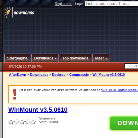
Registreren
|
Login:
Startpagina
Downloads
Top downloads
Meer
8/6/2026 10:37:09 PM
AfterDawn
>
Downloads
>
Desktop
>
Compressie
>
WinMount v3.5.0610
Dit is een oude versie van deze software. Je kunt ook de
v3.5.1018 (laatste stabiel
WinMount v3.5.0610
Shareware
DOW
Vista / WinXP