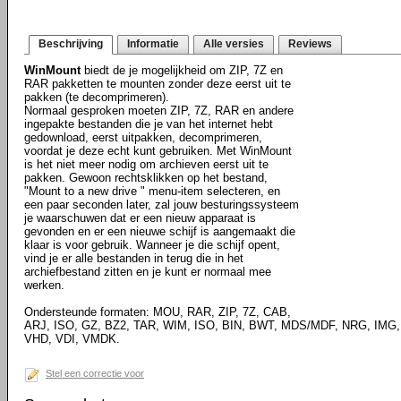
Beschrijving
Informatie
Alle versies
Reviews
WinMount
biedt de je mogelijkheid om ZIP, 7Z en
RAR pakketten te mounten zonder deze eerst uit te
pakken (te decomprimeren).
Normaal gesproken moeten ZIP, 7Z, RAR en andere
ingepakte bestanden die je van het internet hebt
gedownload, eerst uitpakken, decomprimeren,
voordat je deze echt kunt gebruiken. Met WinMount
is het niet meer nodig om archieven eerst uit te
pakken. Gewoon rechtsklikken op het bestand,
"Mount to a new drive " menu-item selecteren, en
een paar seconden later, zal jouw besturingssysteem
je waarschuwen dat er een nieuw apparaat is
gevonden en er een nieuwe schijf is aangemaakt die
klaar is voor gebruik. Wanneer je die schijf opent,
vind je er alle bestanden in terug die in het
archiefbestand zitten en je kunt er normaal mee
werken.
Ondersteunde formaten: MOU, RAR, ZIP, 7Z, CAB,
ARJ, ISO, GZ, BZ2, TAR, WIM, ISO, BIN, BWT, MDS/MDF, NRG, IMG,
VHD, VDI, VMDK.
Stel een correctie voor