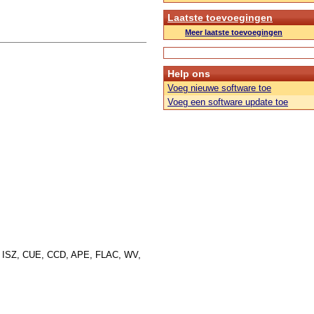
Laatste toevoegingen
Meer laatste toevoegingen
Help ons
Voeg nieuwe software toe
Voeg een software update toe
 ISZ, CUE, CCD, APE, FLAC, WV,