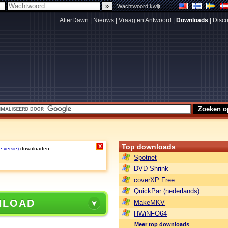
|
Wachtwoord kwijt
AfterDawn
|
Nieuws
|
Vraag en Antwoord
|
Downloads
|
Discu
Top downloads
X
e versie)
downloaden.
Spotnet
DVD Shrink
coverXP Free
QuickPar (nederlands)
NLOAD
MakeMKV
HWiNFO64
Meer top downloads