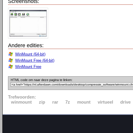
Screenshots:
Andere edities:
WinMount (64-bit)
WinMount Free (64-bit)
WinMount Free
HTML code om naar deze pagina te linken:
Trefwoorden:
winmount
zip
rar
7z
mount
virtueel
drive