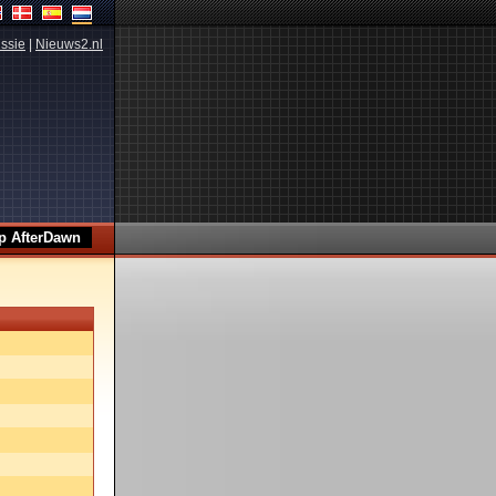
ssie
|
Nieuws2.nl