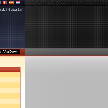
ssie
|
Nieuws2.nl