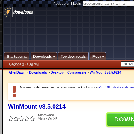
Registreren
|
Login:
Startpagina
Downloads
Top downloads
Meer
8/6/2026 3:46:36 PM
AfterDawn
>
Downloads
>
Desktop
>
Compressie
>
WinMount v3.5.0214
Dit is een oude versie van deze software. Je kunt ook de
v3.5.1018 (laatste stabiel
WinMount v3.5.0214
Shareware
DOW
Vista / WinXP