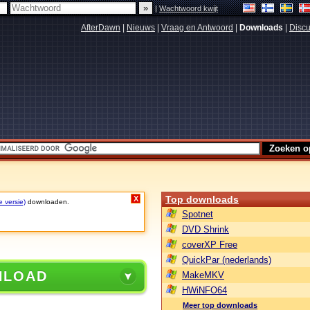
|
Wachtwoord kwijt
AfterDawn
|
Nieuws
|
Vraag en Antwoord
|
Downloads
|
Discu
Top downloads
X
e versie)
downloaden.
Spotnet
DVD Shrink
coverXP Free
QuickPar (nederlands)
NLOAD
MakeMKV
HWiNFO64
Meer top downloads