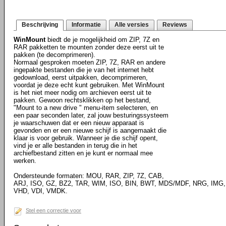
Beschrijving
Informatie
Alle versies
Reviews
WinMount
biedt de je mogelijkheid om ZIP, 7Z en
RAR pakketten te mounten zonder deze eerst uit te
pakken (te decomprimeren).
Normaal gesproken moeten ZIP, 7Z, RAR en andere
ingepakte bestanden die je van het internet hebt
gedownload, eerst uitpakken, decomprimeren,
voordat je deze echt kunt gebruiken. Met WinMount
is het niet meer nodig om archieven eerst uit te
pakken. Gewoon rechtsklikken op het bestand,
"Mount to a new drive " menu-item selecteren, en
een paar seconden later, zal jouw besturingssysteem
je waarschuwen dat er een nieuw apparaat is
gevonden en er een nieuwe schijf is aangemaakt die
klaar is voor gebruik. Wanneer je die schijf opent,
vind je er alle bestanden in terug die in het
archiefbestand zitten en je kunt er normaal mee
werken.
Ondersteunde formaten: MOU, RAR, ZIP, 7Z, CAB,
ARJ, ISO, GZ, BZ2, TAR, WIM, ISO, BIN, BWT, MDS/MDF, NRG, IMG,
VHD, VDI, VMDK.
Stel een correctie voor