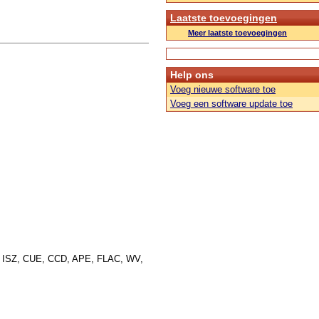
Laatste toevoegingen
Meer laatste toevoegingen
Help ons
Voeg nieuwe software toe
Voeg een software update toe
 ISZ, CUE, CCD, APE, FLAC, WV,