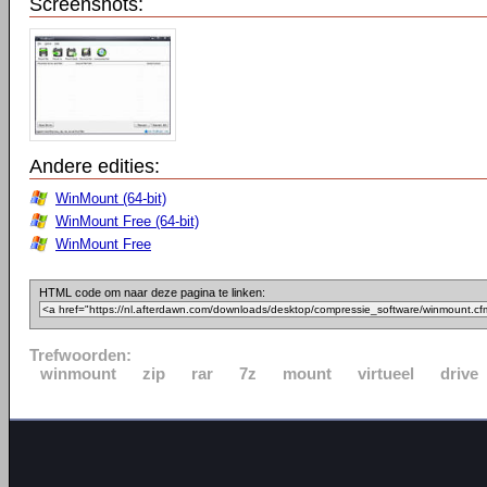
Screenshots:
Andere edities:
WinMount (64-bit)
WinMount Free (64-bit)
WinMount Free
HTML code om naar deze pagina te linken:
Trefwoorden:
winmount
zip
rar
7z
mount
virtueel
drive