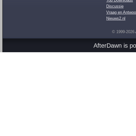
Top Downloads
Discussie
Vraag en Antwoo
Nieuws2.nl
© 1999-2026
AfterDawn is p