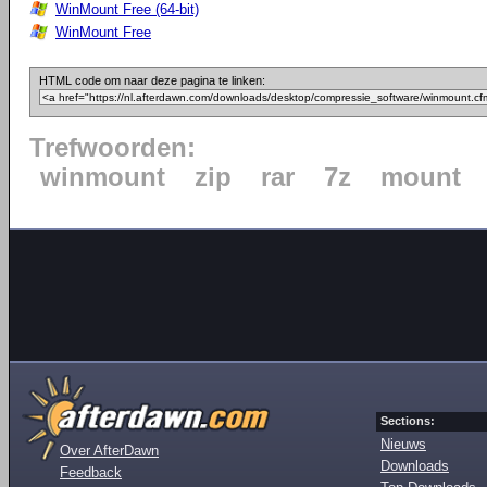
WinMount Free (64-bit)
WinMount Free
HTML code om naar deze pagina te linken:
Trefwoorden:
winmount
zip
rar
7z
mount
Sections:
Nieuws
Over AfterDawn
Downloads
Feedback