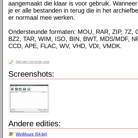
aangemaakt die klaar is voor gebruik. Wanneer j
je er alle bestanden in terug die in het archiefb
er normaal mee werken.
Ondersteunde formaten: MOU, RAR, ZIP, 7Z, 
BZ2, TAR, WIM, ISO, BIN, BWT, MDS/MDF, N
CCD, APE, FLAC, WV, VHD, VDI, VMDK.
Stel een correctie voor
Screenshots:
Andere edities:
WinMount (64-bit)