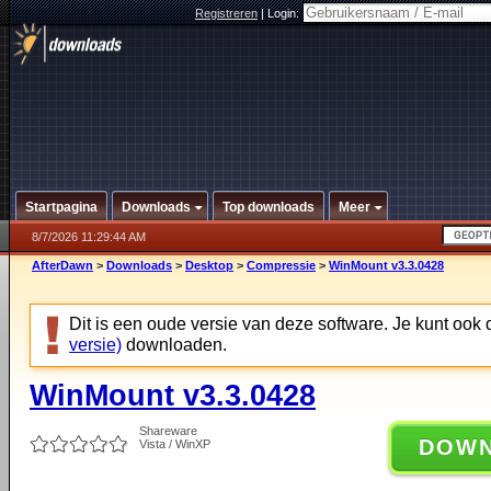
Registreren
|
Login:
Startpagina
Downloads
Top downloads
Meer
8/7/2026 11:29:44 AM
AfterDawn
>
Downloads
>
Desktop
>
Compressie
>
WinMount v3.3.0428
Dit is een oude versie van deze software. Je kunt ook
versie)
downloaden.
WinMount v3.3.0428
Shareware
DOW
Vista / WinXP