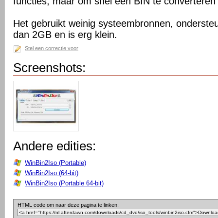
functies, maar om snel een BIN te converteren n
Het gebruikt weinig systeembronnen, onderste
dan 2GB en is erg klein.
Stel een correctie voor
Screenshots:
Andere edities:
WinBin2Iso (Portable)
WinBin2Iso (64-bit)
WinBin2Iso (Portable 64-bit)
HTML code om naar deze pagina te linken: