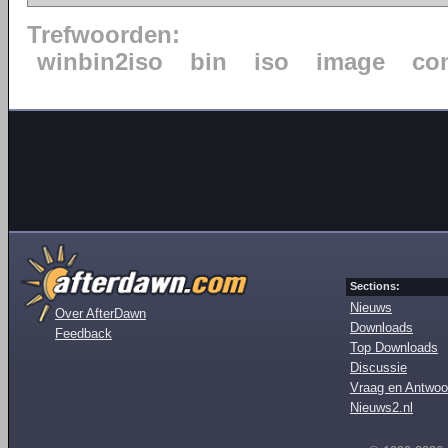
Trefwoorden:
winbin2iso
bin
iso
image
co
Sections:
Nieuws
Over AfterDawn
Downloads
Feedback
Top Downloads
Discussie
Vraag en Antwoo
Nieuws2.nl