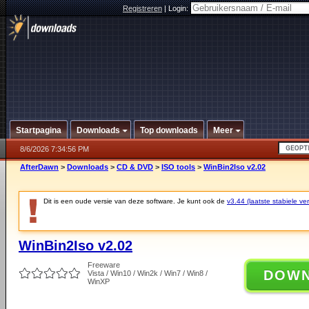
Registreren
|
Login:
Startpagina
Downloads
Top downloads
Meer
8/6/2026 7:34:56 PM
AfterDawn
>
Downloads
>
CD & DVD
>
ISO tools
>
WinBin2Iso v2.02
Dit is een oude versie van deze software. Je kunt ook de
v3.44 (laatste stabiele ver
WinBin2Iso v2.02
Freeware
DOW
Vista / Win10 / Win2k / Win7 / Win8 /
WinXP