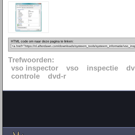
HTML code om naar deze pagina te linken:
Trefwoorden:
vso inspector
vso
inspectie
dv
controle
dvd-r