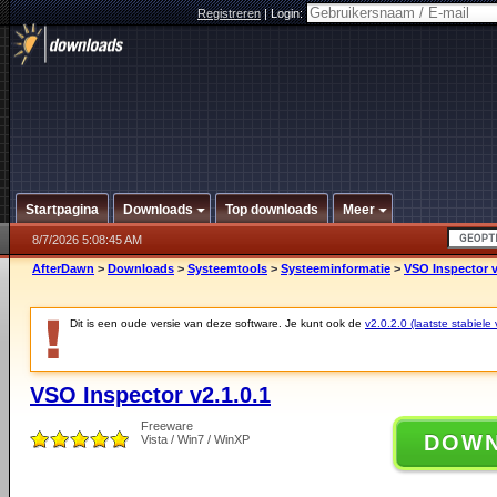
Registreren
|
Login:
Startpagina
Downloads
Top downloads
Meer
8/7/2026 5:08:45 AM
AfterDawn
>
Downloads
>
Systeemtools
>
Systeeminformatie
>
VSO Inspector v
Dit is een oude versie van deze software. Je kunt ook de
v2.0.2.0 (laatste stabiele 
VSO Inspector v2.1.0.1
Freeware
DOW
Vista / Win7 / WinXP