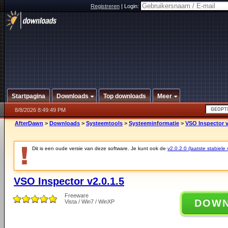
Registreren
|
Login:
Startpagina
Downloads
Top downloads
Meer
8/8/2026 8:49:49 PM
AfterDawn
>
Downloads
>
Systeemtools
>
Systeeminformatie
>
VSO Inspector v
Dit is een oude versie van deze software. Je kunt ook de
v2.0.2.0 (laatste stabiele 
VSO Inspector v2.0.1.5
Freeware
DOW
Vista / Win7 / WinXP