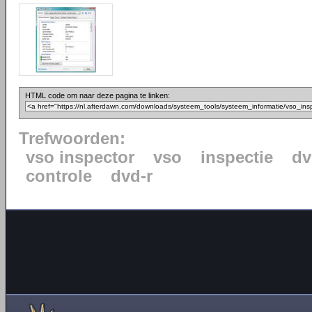
HTML code om naar deze pagina te linken:
Trefwoorden:
vso inspector
vso
inspectie
dv
controle
dvd-r