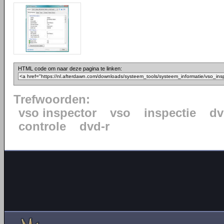
HTML code om naar deze pagina te linken:
Trefwoorden:
vso inspector
vso
inspectie
dv
controle
dvd-r