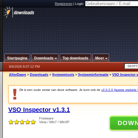
Registreren
|
Login:
Startpagina
Downloads
Top downloads
Meer
8/6/2026 8:07:12 PM
AfterDawn
>
Downloads
>
Systeemtools
>
Systeeminformatie
>
VSO Inspector v
Dit is een oude versie van deze software. Je kunt ook de
v2.0.2.0 (laatste stabiele 
VSO Inspector v1.3.1
Freeware
DOW
Vista / Win7 / WinXP