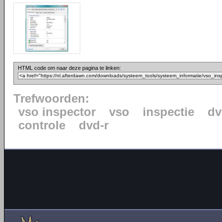
HTML code om naar deze pagina te linken:
Trefwoorden:
vso inspector
vso
inspectie
dv
controle
dvd-r