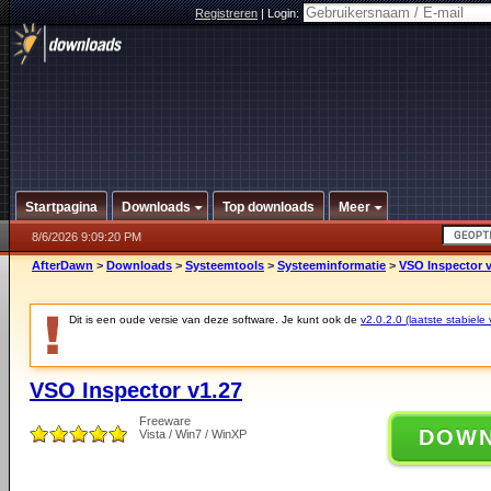
Registreren
|
Login:
Startpagina
Downloads
Top downloads
Meer
8/6/2026 9:09:20 PM
AfterDawn
>
Downloads
>
Systeemtools
>
Systeeminformatie
>
VSO Inspector v
Dit is een oude versie van deze software. Je kunt ook de
v2.0.2.0 (laatste stabiele 
VSO Inspector v1.27
Freeware
DOW
Vista / Win7 / WinXP