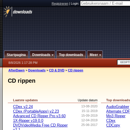
Registreren
|
Login:
Startpagina
Downloads
Top downloads
Meer
8/8/2026 1:17:28 PM
AfterDawn
>
Downloads
>
CD & DVD
>
CD rippen
CD rippen
Laatste updates
Update datum
Top download
CDex v2.24
13-08-2020
AudioGrabber
CDex (PortableApps) v2.23
15-11-2019
Alternate CD
Advanced CD Ripper Pro v3.60
15-09-2019
Mp3 Ripper
1X-Ripper v19.0.0
12-04-2019
CDex
DVDVideoMedia Free CD Ripper
25-06-2017
CDCopy
v2.1