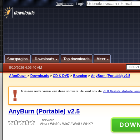
Registreren
|
Login:
Startpagina
Downloads
Top downloads
Meer
8/10/2026 4:03:40 AM
AfterDawn
>
Downloads
>
CD & DVD
>
Branden
>
AnyBurn (Portable) v2.5
Dit is een oude versie van deze software. Je kunt ook de
v5.0 (laatste stabiele vers
AnyBurn (Portable) v2.5
Freeware
DOW
Vista / Win10 / Win7 / Win8 / WinXP