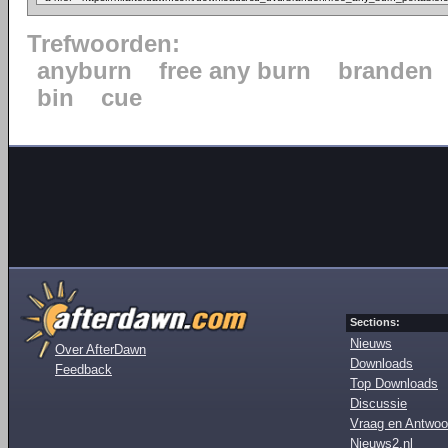
Trefwoorden:
anyburn
free any burn
branden
bin
cue
Sections:
Nieuws
Over AfterDawn
Downloads
Feedback
Top Downloads
Discussie
Vraag en Antwoo
Nieuws2.nl