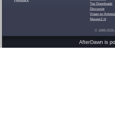
Feedback
Top Downloads
Discussie
Vraag en Antwoo
Nieuws2.nl
© 1999-2026
AfterDawn is p