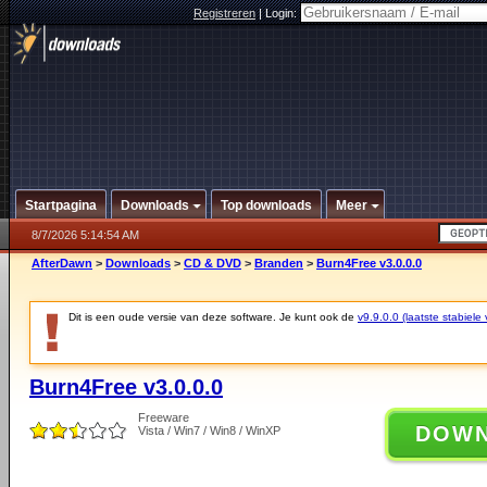
Registreren
|
Login:
Startpagina
Downloads
Top downloads
Meer
8/7/2026 5:14:54 AM
AfterDawn
>
Downloads
>
CD & DVD
>
Branden
>
Burn4Free v3.0.0.0
Dit is een oude versie van deze software. Je kunt ook de
v9.9.0.0 (laatste stabiele 
Burn4Free v3.0.0.0
Freeware
DOW
Vista / Win7 / Win8 / WinXP