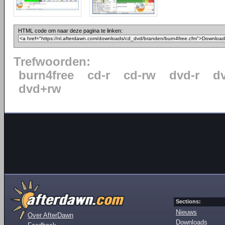
HTML code om naar deze pagina te linken:
Trefwoorden:
burn4free
cd-r
cd-rw
dvd-r
d
dvd+rw
Sections:
Nieuws
Over AfterDawn
Downloads