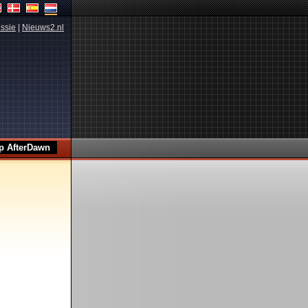
ssie
|
Nieuws2.nl