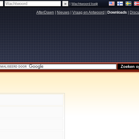
|
Wachtwoord kwijt
AfterDawn
|
Nieuws
|
Vraag en Antwoord
|
Downloads
|
Discu