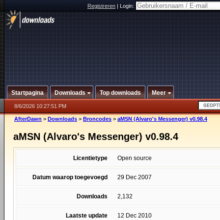
Registreren
|
Login:
Startpagina
Downloads
Top downloads
Meer
8/6/2026 10:27:51 PM
AfterDawn
>
Downloads
>
Broncodes
>
aMSN (Alvaro's Messenger) v0.98.4
aMSN (Alvaro's Messenger) v0.98.4
Licentietype
Open source
Datum waarop toegevoegd
29 Dec 2007
Downloads
2,132
Laatste update
12 Dec 2010