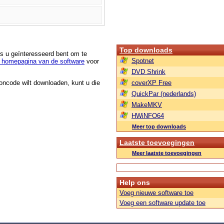
Top downloads
ls u geïnteresseerd bent om te
Spotnet
 homepagina van de software
voor
DVD Shrink
roncode wilt downloaden, kunt u die
coverXP Free
QuickPar (nederlands)
MakeMKV
HWiNFO64
Meer top downloads
Laatste toevoegingen
Meer laatste toevoegingen
Help ons
Voeg nieuwe software toe
Voeg een software update toe