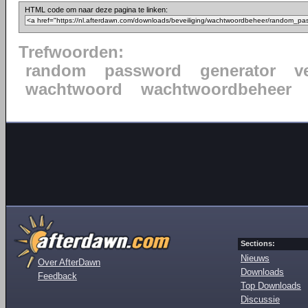
HTML code om naar deze pagina te linken:
Trefwoorden:
random
password
generator
v
wachtwoord
wachtwoordbeheer
Sections:
Nieuws
Over AfterDawn
Downloads
Feedback
Top Downloads
Discussie