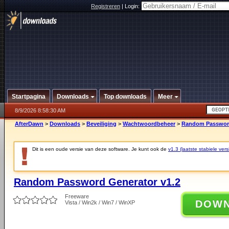
Registreren
|
Login:
Startpagina
Downloads
Top downloads
Meer
8/9/2026 8:58:30 AM
AfterDawn
>
Downloads
>
Beveiliging
>
Wachtwoordbeheer
>
Random Password
Dit is een oude versie van deze software. Je kunt ook de
v1.3 (laatste stabiele vers
Random Password Generator v1.2
Freeware
DOW
Vista / Win2k / Win7 / WinXP