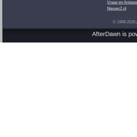
Vraag en Antwoo
Nieuws2.nl
© 1999-2026
AfterDawn is p