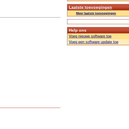
Laatste toevoegingen
Meer laatste toevoegingen
Help ons
Voeg nieuwe software toe
Voeg een software update toe