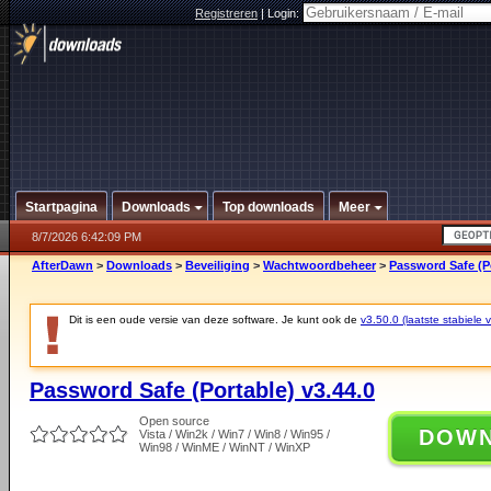
Registreren
|
Login:
Startpagina
Downloads
Top downloads
Meer
8/7/2026 6:42:09 PM
AfterDawn
>
Downloads
>
Beveiliging
>
Wachtwoordbeheer
>
Password Safe (Po
Dit is een oude versie van deze software. Je kunt ook de
v3.50.0 (laatste stabiele v
Password Safe (Portable) v3.44.0
Open source
DOW
Vista / Win2k / Win7 / Win8 / Win95 /
Win98 / WinME / WinNT / WinXP