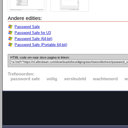
Andere edities:
Password Safe
Password Safe for U3
Password Safe (64-bit)
Password Safe (Portable 64-bit)
HTML code om naar deze pagina te linken:
Trefwoorden:
password safe
veilig
versleuteld
wachtwoord
w