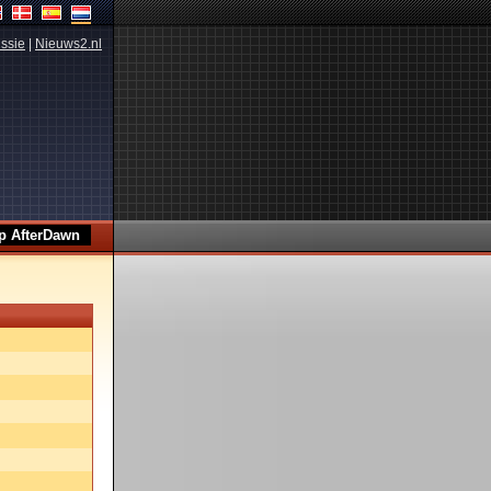
ssie
|
Nieuws2.nl