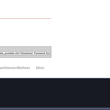
achtwoordbeheer
kluis