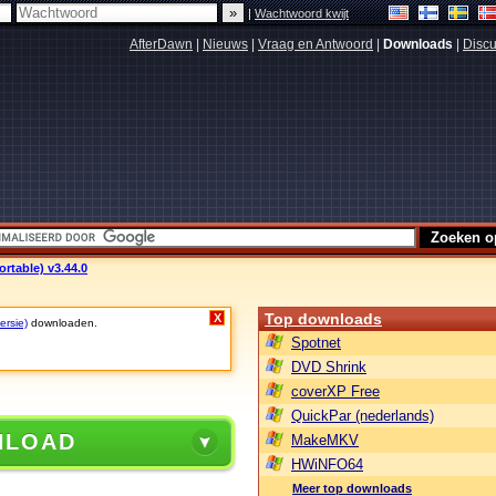
|
Wachtwoord kwijt
AfterDawn
|
Nieuws
|
Vraag en Antwoord
|
Downloads
|
Discu
rtable) v3.44.0
Top downloads
X
ersie)
downloaden.
Spotnet
DVD Shrink
coverXP Free
QuickPar (nederlands)
NLOAD
MakeMKV
HWiNFO64
Meer top downloads