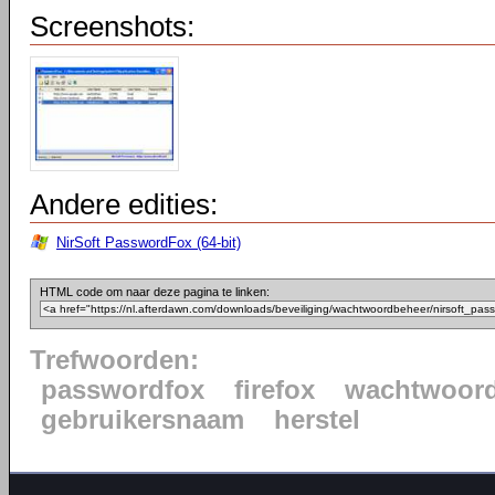
Screenshots:
Andere edities:
NirSoft PasswordFox (64-bit)
HTML code om naar deze pagina te linken:
Trefwoorden:
passwordfox
firefox
wachtwoor
gebruikersnaam
herstel