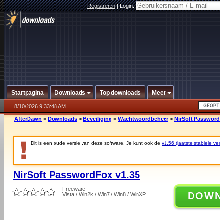
Registreren
|
Login:
Startpagina
Downloads
Top downloads
Meer
8/10/2026 9:33:48 AM
AfterDawn
>
Downloads
>
Beveiliging
>
Wachtwoordbeheer
>
NirSoft Password
Dit is een oude versie van deze software. Je kunt ook de
v1.56 (laatste stabiele ver
NirSoft PasswordFox v1.35
Freeware
DOW
Vista / Win2k / Win7 / Win8 / WinXP