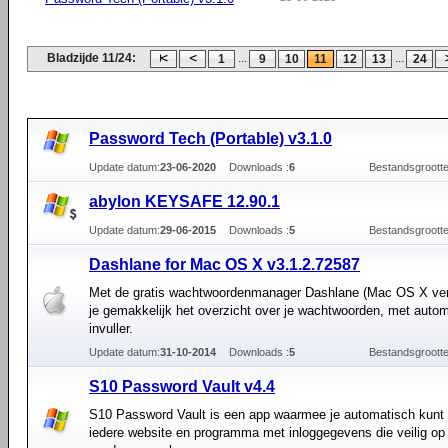
Bladzijde 11/24:
...
...
1
9
10
11
12
13
24
Password Tech (Portable) v3.1.0
Update datum:
23-06-2020
Downloads :
6
Bestandsgrootte
abylon KEYSAFE 12.90.1
Update datum:
29-06-2015
Downloads :
5
Bestandsgrootte
Dashlane for Mac OS X v3.1.2.72587
Met de gratis wachtwoordenmanager Dashlane (Mac OS X ver
je gemakkelijk het overzicht over je wachtwoorden, met auto
invuller.
Update datum:
31-10-2014
Downloads :
5
Bestandsgrootte
S10 Password Vault v4.4
S10 Password Vault is een app waarmee je automatisch kunt i
iedere website en programma met inloggegevens die veilig op