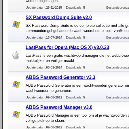
worden opgeslagen.
Update datum:
26-11-2015
Downloads :
5
Bestandsgrootte
SX Password Dump Suite v2.0
SX Password Dump Suite is de complete collectie met alle gr
commandoregel gebaseerde wachtwoordhersteltools vanSecur
Update datum:
13-07-2014
Downloads :
5
Bestandsgrootte
LastPass for Opera (Mac OS X) v3.0.23
LastPass is een gratis wachtwoordmanager die het webbrows
makkelijker en veiliger maakt.
Update datum:
03-01-2014
Downloads :
5
Bestandsgrootte
ABBS Password Generator v3.3
ABBS Password Generator is een wachtwoorden generator om
wachtwoorden te genereren.
Update datum:
09-08-2012
Downloads :
5
Bestandsgrootte
ABBS Password Manager v3.0
ABBS Password Manager is een tool om al je wachtwoorden 
veilige plek op te slaan.
Update datum:
09-08-2012
Downloads :
5
Bestandsgrootte