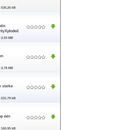
:
535.26 kB
atis
ityXploded.
:
2.93 MB
en
:
2.78 MB
 sterke
:
531.79 kB
op één
:
160.95 kB