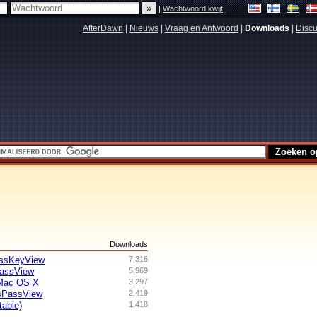
|
Wachtwoord kwijt
AfterDawn
|
Nieuws
|
Vraag en Antwoord
|
Downloads
|
Discu
s
Downloads
lessKeyView
7,316
PassView
5,969
 Mac OS X
3,297
tsPassView
2,419
able)
1,418