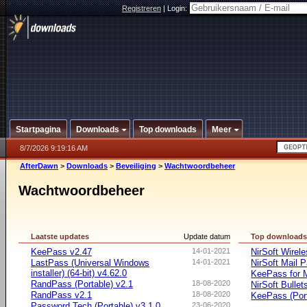
Registreren
|
Login:
Startpagina
Downloads
Top downloads
Meer
8/7/2026 9:19:16 AM
AfterDawn
>
Downloads
>
Beveiliging
>
Wachtwoordbeheer
Wachtwoordbeheer
Laatste updates
Update datum
Top download
KeePass v2.47
14-01-2021
NirSoft Wire
LastPass (Universal Windows
14-01-2021
NirSoft Mail 
installer) (64-bit) v4.62.0
KeePass for
RandPass (Portable) v2.1
18-08-2020
NirSoft Bulle
RandPass v2.1
18-08-2020
KeePass (Port
Password Tech (Portable) v3.1.0
23-06-2020