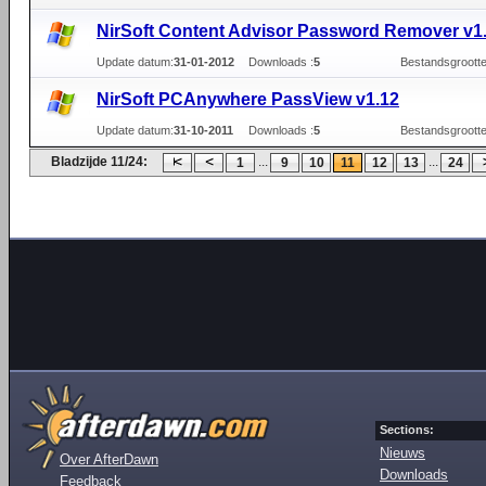
NirSoft Content Advisor Password Remover v1
Update datum:
31-01-2012
Downloads :
5
Bestandsgrootte
NirSoft PCAnywhere PassView v1.12
Update datum:
31-10-2011
Downloads :
5
Bestandsgrootte
Bladzijde 11/24:
...
...
1
9
10
11
12
13
24
Sections:
Nieuws
Over AfterDawn
Downloads
Feedback