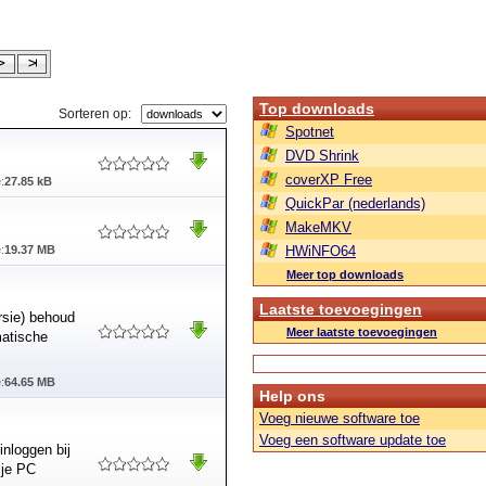
Top downloads
Sorteren op:
Spotnet
DVD Shrink
coverXP Free
:
27.85 kB
QuickPar (nederlands)
MakeMKV
:
19.37 MB
HWiNFO64
Meer top downloads
Laatste toevoegingen
sie) behoud
Meer laatste toevoegingen
matische
:
64.65 MB
Help ons
Voeg nieuwe software toe
Voeg een software update toe
nloggen bij
 je PC