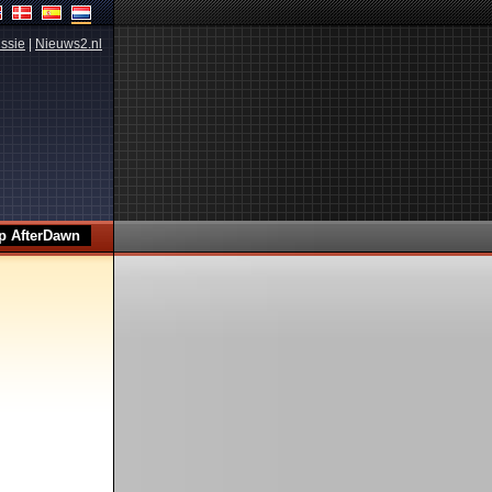
ssie
|
Nieuws2.nl