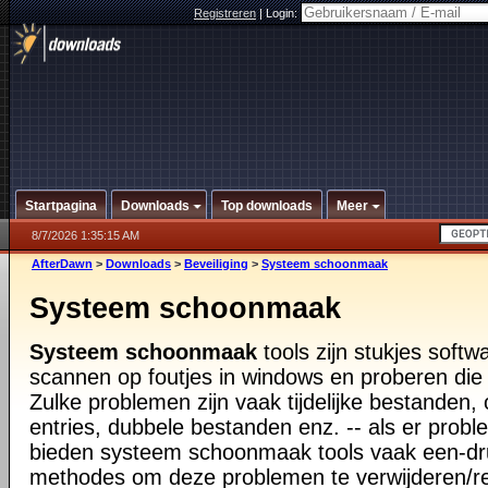
Registreren
|
Login:
Startpagina
Downloads
Top downloads
Meer
8/7/2026 1:35:15 AM
AfterDawn
>
Downloads
>
Beveiliging
>
Systeem schoonmaak
Systeem schoonmaak
Systeem schoonmaak
tools zijn stukjes softw
scannen op foutjes in windows en proberen die
Zulke problemen zijn vaak tijdelijke bestanden, 
entries, dubbele bestanden enz. -- als er pro
bieden systeem schoonmaak tools vaak een-dr
methodes om deze problemen te verwijderen/r