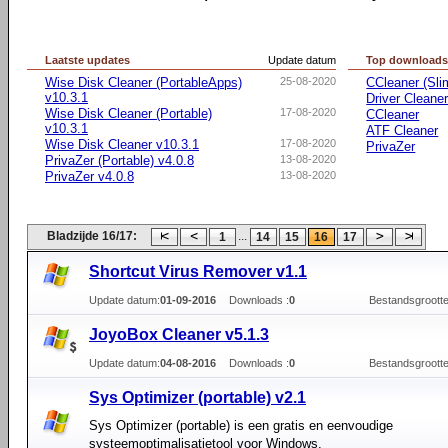
Laatste updates
Update datum
Top download
Wise Disk Cleaner (PortableApps)
25-08-2020
CCleaner (Sli
v10.3.1
Driver Cleane
Wise Disk Cleaner (Portable)
17-08-2020
CCleaner
v10.3.1
ATF Cleaner
Wise Disk Cleaner v10.3.1
17-08-2020
PrivaZer
PrivaZer (Portable) v4.0.8
13-08-2020
PrivaZer v4.0.8
13-08-2020
Bladzijde 16/17:
...
1
14
15
16
17
Shortcut Virus Remover v1.1
Update datum:
01-09-2016
Downloads :
0
Bestandsgrootte
JoyoBox Cleaner v5.1.3
Update datum:
04-08-2016
Downloads :
0
Bestandsgrootte
Sys Optimizer (portable) v2.1
Sys Optimizer (portable) is een gratis en eenvoudige
systeemoptimalisatietool voor Windows.