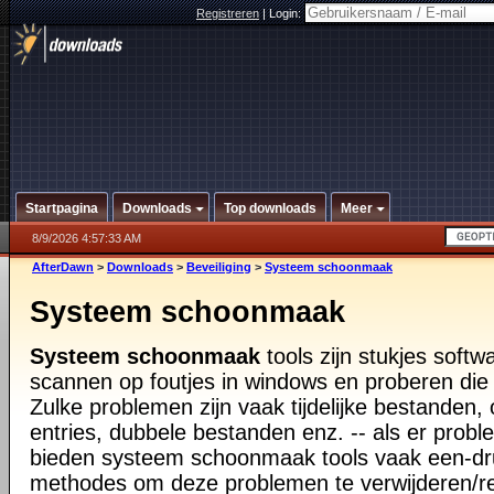
Registreren
|
Login:
Startpagina
Downloads
Top downloads
Meer
8/9/2026 4:57:33 AM
AfterDawn
>
Downloads
>
Beveiliging
>
Systeem schoonmaak
Systeem schoonmaak
Systeem schoonmaak
tools zijn stukjes softw
scannen op foutjes in windows en proberen die
Zulke problemen zijn vaak tijdelijke bestanden, 
entries, dubbele bestanden enz. -- als er pro
bieden systeem schoonmaak tools vaak een-dr
methodes om deze problemen te verwijderen/r