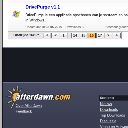
DrivePurge v1.1
DrivePurge is een applicatie opschonen van je systeem en ha
in Windows.
Update datum:
02-05-2014
Downloads :
0
Bestandsgrootte
Bladzijde 16/17:
...
1
14
15
16
17
Sections:
Nieuws
Over AfterDawn
Downloads
Feedback
Top Downloads
Discussie
Vraag en Antwoo