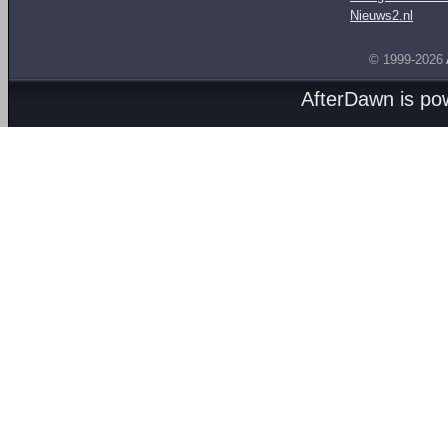
Nieuws2.nl
© 1999-2026
AfterDawn is p