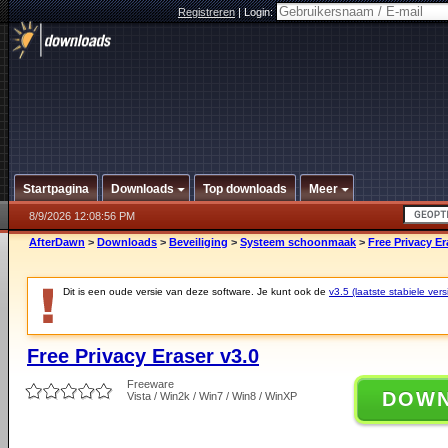
Registreren
|
Login:
Startpagina
Downloads
Top downloads
Meer
8/9/2026 12:08:56 PM
AfterDawn
>
Downloads
>
Beveiliging
>
Systeem schoonmaak
>
Free Privacy Er
Dit is een oude versie van deze software. Je kunt ook de
v3.5 (laatste stabiele vers
Free Privacy Eraser v3.0
Freeware
DOW
Vista / Win2k / Win7 / Win8 / WinXP