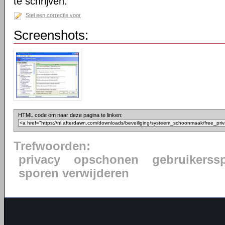
te schrijven.
Stel een correctie voor
Screenshots:
HTML code om naar deze pagina te linken:
Trefwoorden:
privacy
opschonen
gebruikerss
sporen verwijderen