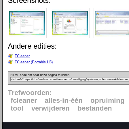
Screenshots:
Andere edities:
FCleaner
FCleaner (Portable U3)
HTML code om naar deze pagina te linken:
Trefwoorden:
fcleaner
alles-in-één
opruiming
tool
verwijderen
bestanden