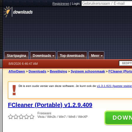
Registreren
|
Login:
Startpagina
Downloads
Top downloads
Meer
8/8/2026 6:46:47 AM
AfterDawn
>
Downloads
>
Beveiliging
>
Systeem schoonmaak
>
FCleaner (Porta
Dit is een oude versie van deze software. Je kunt ook de
v1.3.1.621 (laatste stabie
FCleaner (Portable) v1.2.9.409
Freeware
DOW
Vista / Win2k / Win7 / Win8 / WinXP