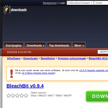
Registreren
|
Login:
Startpagina
Downloads
Top downloads
Meer
8/8/2026 8:16:00 PM
AfterDawn
>
Downloads
>
Beveiliging
>
Systeem schoonmaak
>
BleachBit v0.9.
Dit is een oude versie van deze software. Je kunt ook de
v4.0.0 (laatste stabiele ve
of de
v2.3 Beta (laatste beta versie)
.
BleachBit v0.9.4
Open source
DOW
Vista / Win10 / Win7 / Win8 / WinXP