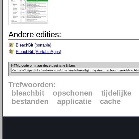
Andere edities:
BleachBit (portable)
BleachBit (PortableApps)
HTML code om naar deze pagina te linken:
Trefwoorden:
bleachbit
opschonen
tijdelijke
bestanden
applicatie
cache