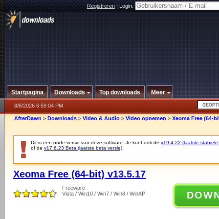
Registreren
|
Login:
Startpagina
Downloads
Top downloads
Meer
8/6/2026 6:59:04 PM
AfterDawn
>
Downloads
>
Video & Audio
>
Video opnemen
>
Xeoma Free (64-bit
Dit is een oude versie van deze software. Je kunt ook de
v19.4.22 (laatste stabiele
of de
v17.6.23 Beta (laatste beta versie)
.
Xeoma Free (64-bit) v13.5.17
Freeware
DOW
Vista / Win10 / Win7 / Win8 / WinXP