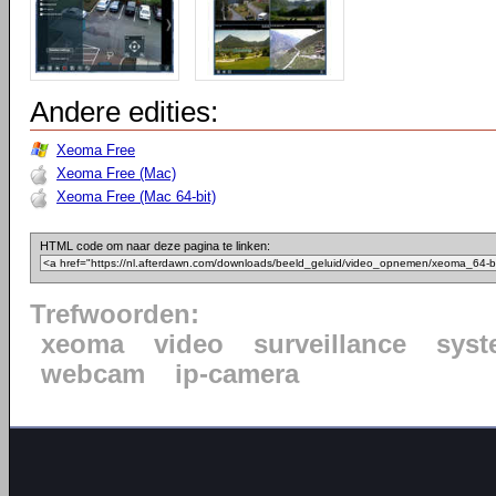
Andere edities:
Xeoma Free
Xeoma Free (Mac)
Xeoma Free (Mac 64-bit)
HTML code om naar deze pagina te linken:
Trefwoorden:
xeoma
video
surveillance
syst
webcam
ip-camera