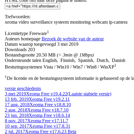
HTML code om naar deze pagina te linken:
Trefwoorden:
xeoma
video
surveillance
systeem
monitoring
webcam
ip-camera
1
Licentietype
Freeware
Auteurs homepage
Bezoek de website van de auteur
Datum waarop toegevoegd
3 mei 2019
Downloads
203
Bestandsgrootte
20.50 MB
(< 3min @ 1Mbps)
Ondersteunde talen
English, Finnish, Spanish, Dutch, Danish
1
Besturingssystemen
Vista / Win10 / Win7 / Win8 / WinXP
1
De licentie en de besturingssysteem informatie is gebaseerd op de la
versie geschiedenis
3 mei 2019
Xeoma Free v19.4.22
(Laatste stabiele versie)
13 feb. 2019
Xeoma Free v19.2.11
17 aug. 2018
Xeoma Free v18.8.10
2 aug. 2018
Xeoma Free v18.7.10
23 jun. 2018
Xeoma Free v18.6.14
8 nov. 2017
Xeoma Free v17.11.7
10 sep. 2017
Xeoma Free v17.8.31
2 jul. 2017
Xeoma Free v17.6.23 Beta