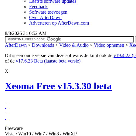
Laatste software updates
Feedback
Software toevoegen
Over AfterDawn
Adverteren op AfterDawn.com
8/8/2026 3:10:52 AM
AfterDawn
>
Downloads
>
Video & Audio
>
Video opnemen
>
Xeo
Dit is een oude versie van deze software. Je kunt ook de
v19.4.22 (la
of de
v17.6.23 Beta (laatste beta versie)
.
X
Xeoma Free v15.3.30 beta
Freeware
Vista / Win10 / Win7 / Win8 / WinXP