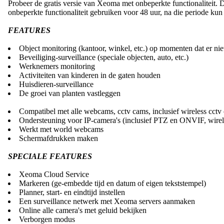
Probeer de gratis versie van Xeoma met onbeperkte functionaliteit. De
onbeperkte functionaliteit gebruiken voor 48 uur, na die periode kun 
FEATURES
Object monitoring (kantoor, winkel, etc.) op momenten dat er ni
Beveiliging-surveillance (speciale objecten, auto, etc.)
Werknemers monitoring
Activiteiten van kinderen in de gaten houden
Huisdieren-surveillance
De groei van planten vastleggen
Compatibel met alle webcams, cctv cams, inclusief wireless cctv
Ondersteuning voor IP-camera's (inclusief PTZ en ONVIF, wirele
Werkt met world webcams
Schermafdrukken maken
SPECIALE FEATURES
Xeoma Cloud Service
Markeren (ge-embedde tijd en datum of eigen tekststempel)
Planner, start- en eindtijd instellen
Een surveillance netwerk met Xeoma servers aanmaken
Online alle camera's met geluid bekijken
Verborgen modus