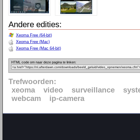
Andere edities:
Xeoma Free (64-bit)
Xeoma Free (Mac)
Xeoma Free (Mac 64-bit)
HTML code om naar deze pagina te linken:
Trefwoorden:
xeoma
video
surveillance
syst
webcam
ip-camera