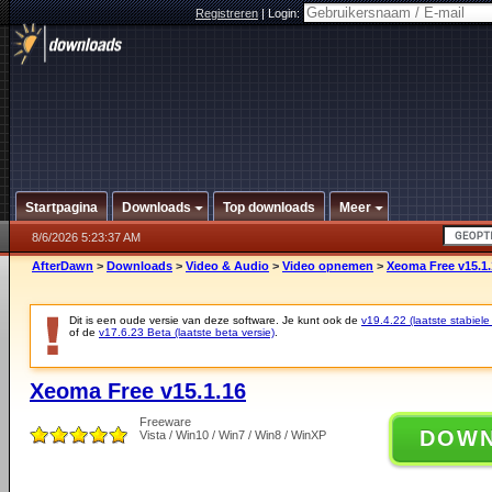
Registreren
|
Login:
Startpagina
Downloads
Top downloads
Meer
8/6/2026 5:23:37 AM
AfterDawn
>
Downloads
>
Video & Audio
>
Video opnemen
>
Xeoma Free v15.1.
Dit is een oude versie van deze software. Je kunt ook de
v19.4.22 (laatste stabiele
of de
v17.6.23 Beta (laatste beta versie)
.
Xeoma Free v15.1.16
Freeware
DOW
Vista / Win10 / Win7 / Win8 / WinXP