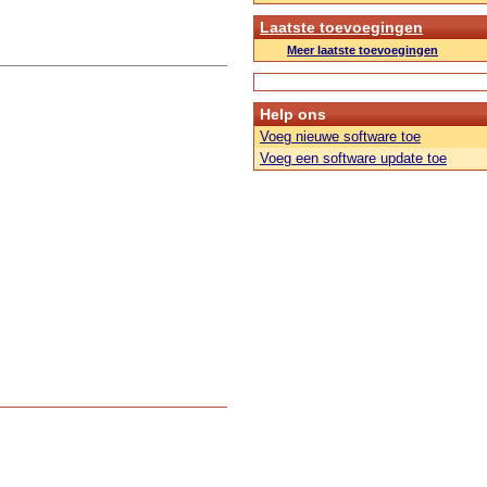
Laatste toevoegingen
Meer laatste toevoegingen
Help ons
Voeg nieuwe software toe
Voeg een software update toe