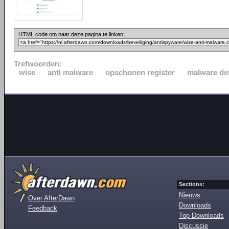
HTML code om naar deze pagina te linken:
Trefwoorden:
wise
anti malware
opschonen register
malware de
Sections:
Nieuws
Over AfterDawn
Downloads
Feedback
Top Downloads
Discussie