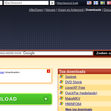
|
Wachtwoord kwijt
AfterDawn
|
Nieuws
|
Vraag en Antwoord
|
Downloads
|
Discu
Top downloads
X
rsie)
downloaden.
Spotnet
DVD Shrink
coverXP Free
QuickPar (nederlands)
NLOAD
MakeMKV
HWiNFO64
Meer top downloads