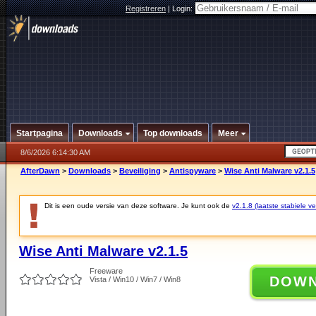
Registreren
|
Login:
Startpagina
Downloads
Top downloads
Meer
8/6/2026 6:14:30 AM
AfterDawn
>
Downloads
>
Beveiliging
>
Antispyware
>
Wise Anti Malware v2.1.5
Dit is een oude versie van deze software. Je kunt ook de
v2.1.8 (laatste stabiele ve
Wise Anti Malware v2.1.5
Freeware
DOW
Vista / Win10 / Win7 / Win8