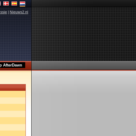
ssie
|
Nieuws2.nl