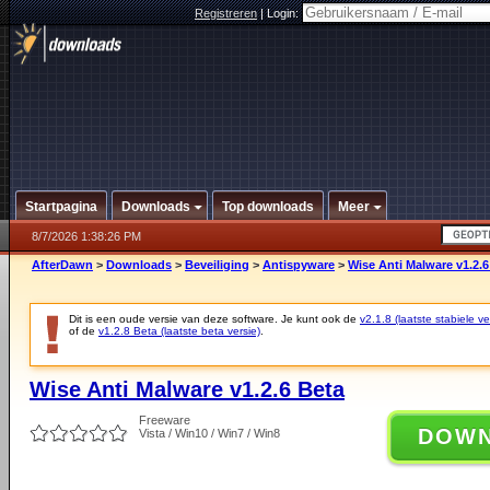
Registreren
|
Login:
Startpagina
Downloads
Top downloads
Meer
8/7/2026 1:38:26 PM
AfterDawn
>
Downloads
>
Beveiliging
>
Antispyware
>
Wise Anti Malware v1.2.6
Dit is een oude versie van deze software. Je kunt ook de
v2.1.8 (laatste stabiele ve
of de
v1.2.8 Beta (laatste beta versie)
.
Wise Anti Malware v1.2.6 Beta
Freeware
DOW
Vista / Win10 / Win7 / Win8