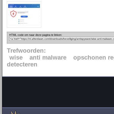
HTML code om naar deze pagina te linken:
Trefwoorden:
wise
anti malware
opschonen re
detecteren