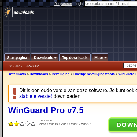
Registreren
|
Login:
Startpagina
Downloads
Top downloads
Meer
8/6/2026 5:26:48 AM
AfterDawn
>
Downloads
>
Beveiliging
>
Overige beveiligingstools
>
WinGuard P
Dit is een oude versie van deze software. Je kunt ook
stabiele versie)
downloaden.
WinGuard Pro v7.5
Freeware
DOW
Vista / Win10 / Win7 / Win8 / WinXP