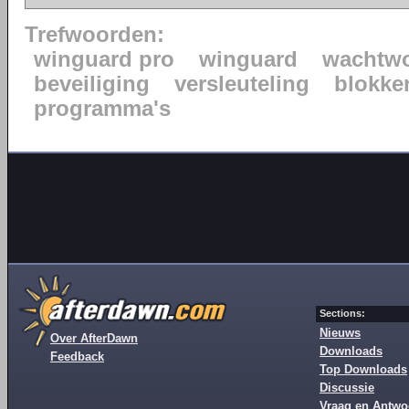
Trefwoorden:
winguard pro
winguard
wachtw
beveiliging
versleuteling
blokke
programma's
Sections:
Nieuws
Over AfterDawn
Downloads
Feedback
Top Downloads
Discussie
Vraag en Antwo