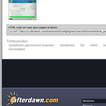
HTML code om naar deze pagina te linken:
Trefwoorden:
windows password kracker
windows
lm
ntlm
w
herstellen
Sections:
Nieuws