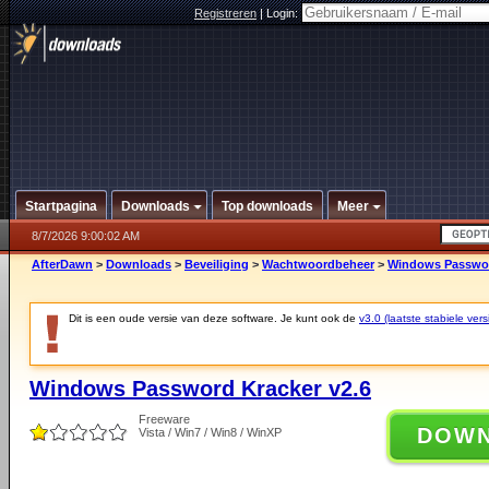
Registreren
|
Login:
Startpagina
Downloads
Top downloads
Meer
8/7/2026 9:00:02 AM
AfterDawn
>
Downloads
>
Beveiliging
>
Wachtwoordbeheer
>
Windows Passwor
Dit is een oude versie van deze software. Je kunt ook de
v3.0 (laatste stabiele vers
Windows Password Kracker v2.6
Freeware
DOW
Vista / Win7 / Win8 / WinXP