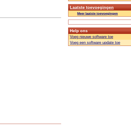
Laatste toevoegingen
Meer laatste toevoegingen
Help ons
Voeg nieuwe software toe
Voeg een software update toe