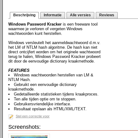
Beschrijving
Informatie
Alle versies
Reviews
Windows Password Kracker
is een freeware tool
waarmee je verloren of vergeten Windows
wachtwoorden kunt herstellen.
Windows versleutelt het aanmeldwachtwoord d.m.v.
het LM of NTLM hash algoritme. De hash kan niet
direct ontcijfert worden om het originele wachtwoord
terug te halen, Windows Password Kracker probeert
dit door de eenvoudige dictionary kraakmethode.
FEATURES
Windows wachtwoorden herstellen van LM &
NTLM Hash.
Gebruikt een eenvoudige dictionary
kraakmethode.
Gedetailleerde statistieken tijdens kraakproces.
Ten alle tijden optie om te stoppen.
Gebruikersvriendelijke interface.
Resultaat opslaan als HTML/XML/TEXT.
Stel een correctie voor
Screenshots: