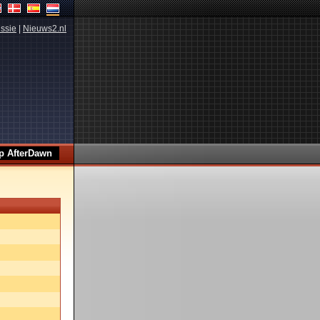
ssie
|
Nieuws2.nl