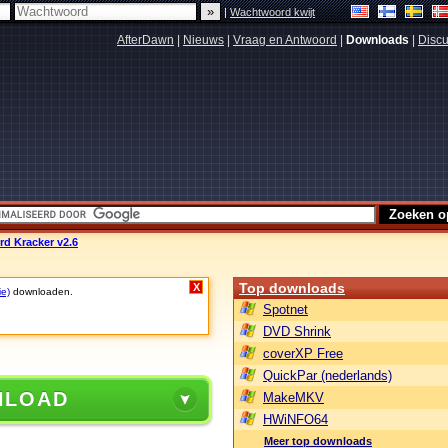
|
Wachtwoord kwijt
AfterDawn
|
Nieuws
|
Vraag en Antwoord
|
Downloads
|
Discu
d Kracker v2.6
Top downloads
X
ie)
downloaden.
Spotnet
DVD Shrink
coverXP Free
QuickPar (nederlands)
NLOAD
MakeMKV
HWiNFO64
Meer top downloads