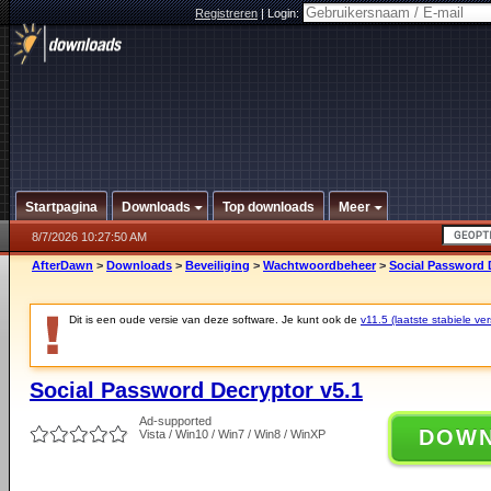
Registreren
|
Login:
Startpagina
Downloads
Top downloads
Meer
8/7/2026 10:27:50 AM
AfterDawn
>
Downloads
>
Beveiliging
>
Wachtwoordbeheer
>
Social Password 
Dit is een oude versie van deze software. Je kunt ook de
v11.5 (laatste stabiele ver
Social Password Decryptor v5.1
Ad-supported
DOW
Vista / Win10 / Win7 / Win8 / WinXP