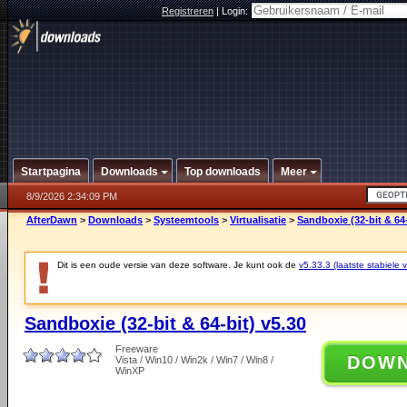
Registreren
|
Login:
Startpagina
Downloads
Top downloads
Meer
8/9/2026 2:34:09 PM
AfterDawn
>
Downloads
>
Systeemtools
>
Virtualisatie
>
Sandboxie (32-bit & 64-
Dit is een oude versie van deze software. Je kunt ook de
v5.33.3 (laatste stabiele v
Sandboxie (32-bit & 64-bit) v5.30
Freeware
DOW
Vista / Win10 / Win2k / Win7 / Win8 /
WinXP