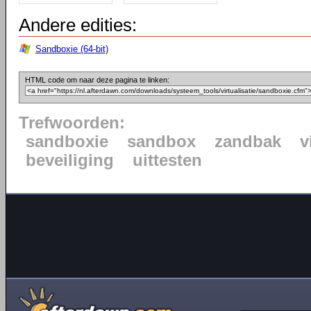
Andere edities:
Sandboxie (64-bit)
HTML code om naar deze pagina te linken:
Trefwoorden:
sandboxie
sandbox
zandbak
v
beveiliging
uittesten