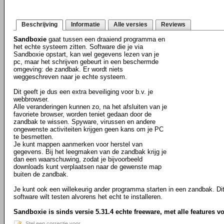
Beschrijving
Informatie
Alle versies
Reviews
Sandboxie
gaat tussen een draaiend programma en
het echte systeem zitten. Software die je via
Sandboxie opstart, kan wel gegevens lezen van je
pc, maar het schrijven gebeurt in een beschermde
omgeving: de zandbak. Er wordt niets
weggeschreven naar je echte systeem.
Dit geeft je dus een extra beveiliging voor b.v. je
webbrowser.
Alle veranderingen kunnen zo, na het afsluiten van je
favoriete browser, worden teniet gedaan door de
zandbak te wissen. Spyware, virussen en andere
ongewenste activiteiten krijgen geen kans om je PC
te besmetten.
Je kunt mappen aanmerken voor herstel van
gegevens. Bij het leegmaken van de zandbak krijg je
dan een waarschuwing, zodat je bijvoorbeeld
downloads kunt verplaatsen naar de gewenste map
buiten de zandbak.
Je kunt ook een willekeurig ander programma starten in een zandbak. Dit 
software wilt testen alvorens het echt te installeren.
Sandboxie is sinds versie 5.31.4 echte freeware, met alle features v
Stel een correctie voor