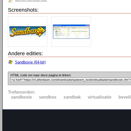
Screenshots:
Andere edities:
Sandboxie (64-bit)
HTML code om naar deze pagina te linken:
Trefwoorden:
sandboxie
sandbox
zandbak
virtualisatie
beveil