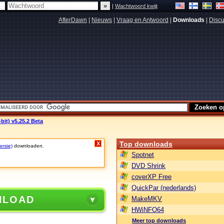
|
Wachtwoord kwijt
AfterDawn
|
Nieuws
|
Vraag en Antwoord
|
Downloads
|
Discu
bit) v5.25.2 Beta
Top downloads
X
ersie)
downloaden.
Spotnet
DVD Shrink
coverXP Free
QuickPar (nederlands)
NLOAD
MakeMKV
HWiNFO64
Meer top downloads