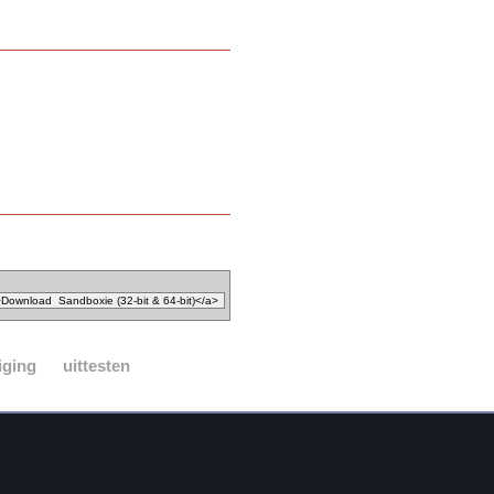
iging
uittesten