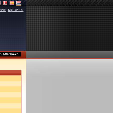
ssie
|
Nieuws2.nl