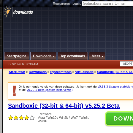
Registreren
|
Login:
Startpagina
Downloads
Top downloads
Meer
8/7/2026 6:07:30 AM
AfterDawn
>
Downloads
>
Systeemtools
>
Virtualisatie
>
Sandboxie (32-bit & 64-
Dit is een oude versie van deze software. Je kunt ook de
v5.33.3 (laatste stabiele v
of de
v5.29.1 Beta (laatste beta versie)
.
Sandboxie (32-bit & 64-bit) v5.25.2 Beta
Freeware
DOW
Vista / Win10 / Win2k / Win7 / Win8 /
WinXP