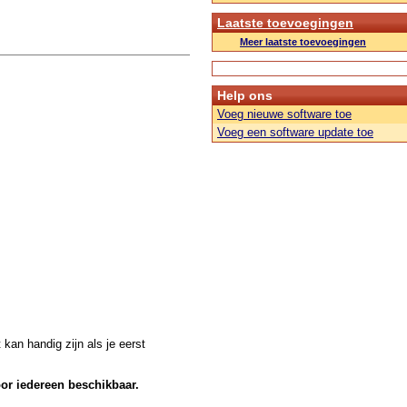
Laatste toevoegingen
Meer laatste toevoegingen
Help ons
Voeg nieuwe software toe
Voeg een software update toe
kan handig zijn als je eerst
oor iedereen beschikbaar.