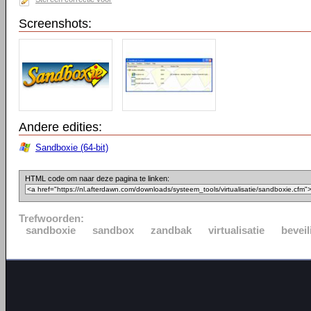
Screenshots:
Andere edities:
Sandboxie (64-bit)
HTML code om naar deze pagina te linken:
Trefwoorden:
sandboxie
sandbox
zandbak
virtualisatie
beveil