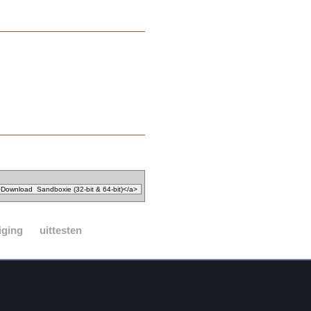
iging
uittesten