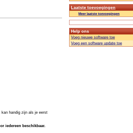
Laatste toevoegingen
Meer laatste toevoegingen
Help ons
Voeg nieuwe software toe
Voeg een software update toe
kan handig zijn als je eerst
oor iedereen beschikbaar.