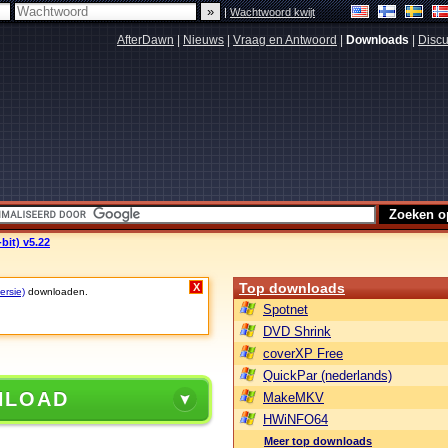
|
Wachtwoord kwijt
AfterDawn
|
Nieuws
|
Vraag en Antwoord
|
Downloads
|
Discu
bit) v5.22
Top downloads
X
ersie)
downloaden.
Spotnet
DVD Shrink
coverXP Free
QuickPar (nederlands)
NLOAD
MakeMKV
HWiNFO64
Meer top downloads