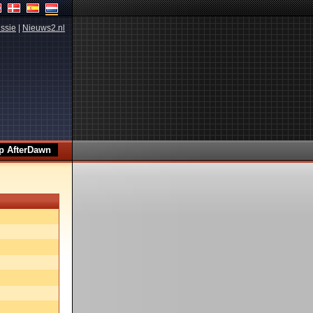
ssie
|
Nieuws2.nl