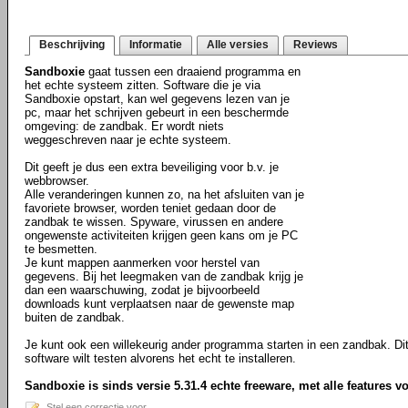
Beschrijving
Informatie
Alle versies
Reviews
Sandboxie
gaat tussen een draaiend programma en
het echte systeem zitten. Software die je via
Sandboxie opstart, kan wel gegevens lezen van je
pc, maar het schrijven gebeurt in een beschermde
omgeving: de zandbak. Er wordt niets
weggeschreven naar je echte systeem.
Dit geeft je dus een extra beveiliging voor b.v. je
webbrowser.
Alle veranderingen kunnen zo, na het afsluiten van je
favoriete browser, worden teniet gedaan door de
zandbak te wissen. Spyware, virussen en andere
ongewenste activiteiten krijgen geen kans om je PC
te besmetten.
Je kunt mappen aanmerken voor herstel van
gegevens. Bij het leegmaken van de zandbak krijg je
dan een waarschuwing, zodat je bijvoorbeeld
downloads kunt verplaatsen naar de gewenste map
buiten de zandbak.
Je kunt ook een willekeurig ander programma starten in een zandbak. Dit 
software wilt testen alvorens het echt te installeren.
Sandboxie is sinds versie 5.31.4 echte freeware, met alle features v
Stel een correctie voor