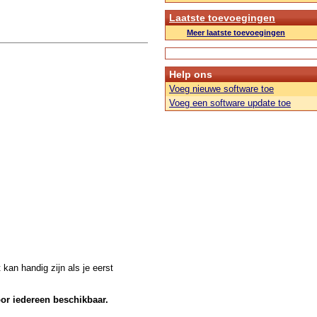
Laatste toevoegingen
Meer laatste toevoegingen
Help ons
Voeg nieuwe software toe
Voeg een software update toe
kan handig zijn als je eerst
oor iedereen beschikbaar.