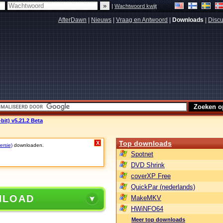
|
Wachtwoord kwijt
AfterDawn
|
Nieuws
|
Vraag en Antwoord
|
Downloads
|
Discu
bit) v5.21.2 Beta
Top downloads
X
ersie)
downloaden.
Spotnet
DVD Shrink
coverXP Free
QuickPar (nederlands)
NLOAD
MakeMKV
HWiNFO64
Meer top downloads