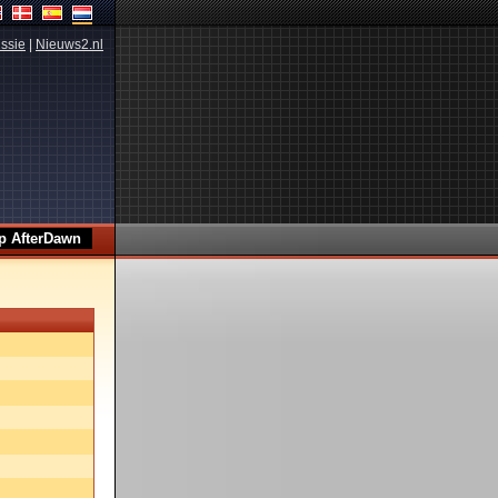
ssie
|
Nieuws2.nl