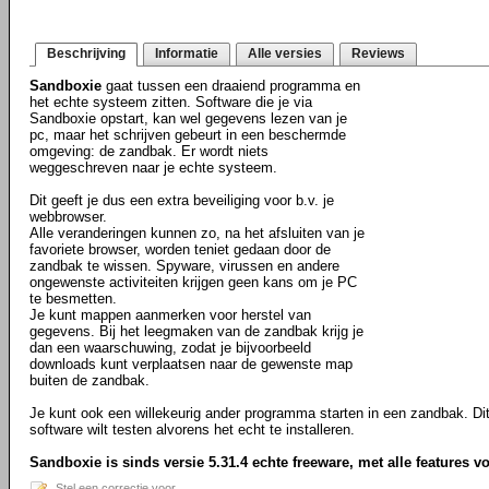
Beschrijving
Informatie
Alle versies
Reviews
Sandboxie
gaat tussen een draaiend programma en
het echte systeem zitten. Software die je via
Sandboxie opstart, kan wel gegevens lezen van je
pc, maar het schrijven gebeurt in een beschermde
omgeving: de zandbak. Er wordt niets
weggeschreven naar je echte systeem.
Dit geeft je dus een extra beveiliging voor b.v. je
webbrowser.
Alle veranderingen kunnen zo, na het afsluiten van je
favoriete browser, worden teniet gedaan door de
zandbak te wissen. Spyware, virussen en andere
ongewenste activiteiten krijgen geen kans om je PC
te besmetten.
Je kunt mappen aanmerken voor herstel van
gegevens. Bij het leegmaken van de zandbak krijg je
dan een waarschuwing, zodat je bijvoorbeeld
downloads kunt verplaatsen naar de gewenste map
buiten de zandbak.
Je kunt ook een willekeurig ander programma starten in een zandbak. Dit 
software wilt testen alvorens het echt te installeren.
Sandboxie is sinds versie 5.31.4 echte freeware, met alle features v
Stel een correctie voor