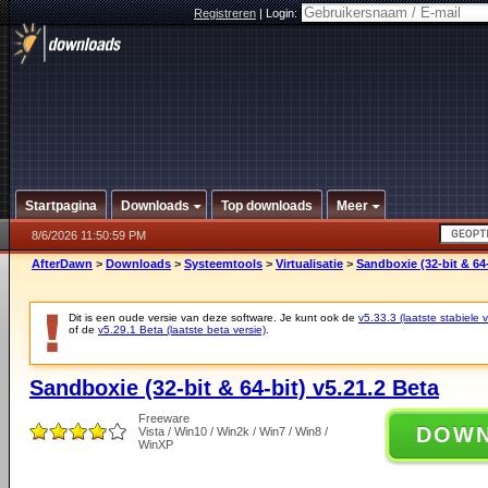
Registreren
|
Login:
Startpagina
Downloads
Top downloads
Meer
8/6/2026 11:50:59 PM
AfterDawn
>
Downloads
>
Systeemtools
>
Virtualisatie
>
Sandboxie (32-bit & 64-
Dit is een oude versie van deze software. Je kunt ook de
v5.33.3 (laatste stabiele v
of de
v5.29.1 Beta (laatste beta versie)
.
Sandboxie (32-bit & 64-bit) v5.21.2 Beta
Freeware
DOW
Vista / Win10 / Win2k / Win7 / Win8 /
WinXP