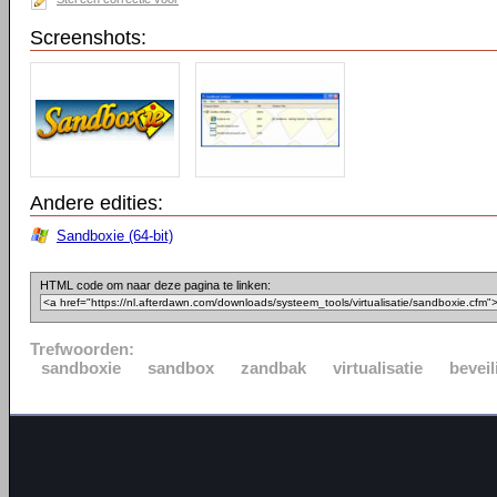
Screenshots:
Andere edities:
Sandboxie (64-bit)
HTML code om naar deze pagina te linken:
Trefwoorden:
sandboxie
sandbox
zandbak
virtualisatie
beveil