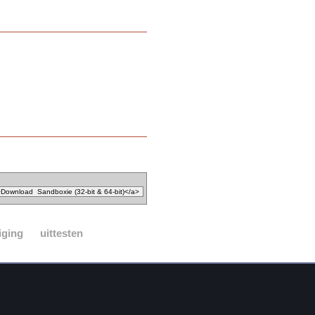
iging
uittesten