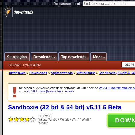
Registreren
|
Login:
Startpagina
Downloads
Top downloads
Meer
8/6/2026 12:46:04 PM
AfterDawn
>
Downloads
>
Systeemtools
>
Virtualisatie
>
Sandboxie (32-bit & 64-
Dit is een oude versie van deze software. Je kunt ook de
v5.33.3 (laatste stabiele v
of de
v5.29.1 Beta (laatste beta versie)
.
Sandboxie (32-bit & 64-bit) v5.11.5 Beta
Freeware
DOW
Vista / Win10 / Win2k / Win7 / Win8 /
WinXP