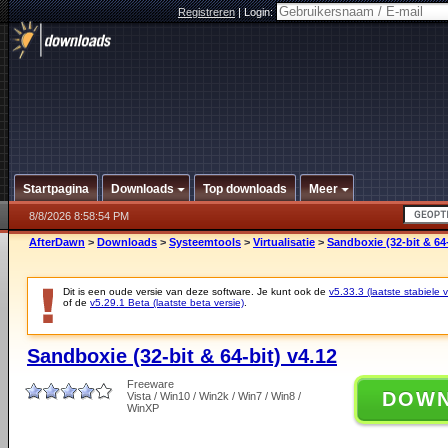
Registreren
|
Login:
Startpagina
Downloads
Top downloads
Meer
8/8/2026 8:58:54 PM
AfterDawn
>
Downloads
>
Systeemtools
>
Virtualisatie
>
Sandboxie (32-bit & 64-
Dit is een oude versie van deze software. Je kunt ook de
v5.33.3 (laatste stabiele v
of de
v5.29.1 Beta (laatste beta versie)
.
Sandboxie (32-bit & 64-bit) v4.12
Freeware
DOW
Vista / Win10 / Win2k / Win7 / Win8 /
WinXP