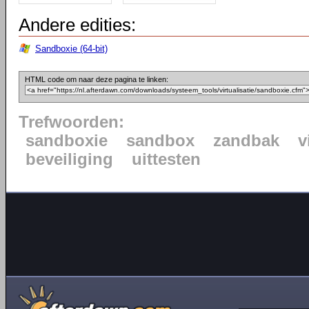
Andere edities:
Sandboxie (64-bit)
HTML code om naar deze pagina te linken:
Trefwoorden:
sandboxie
sandbox
zandbak
v
beveiliging
uittesten