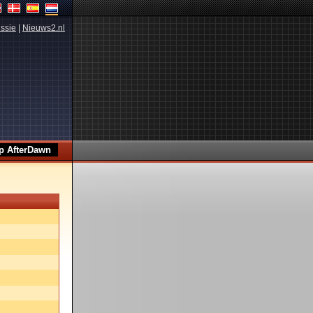
ssie
|
Nieuws2.nl