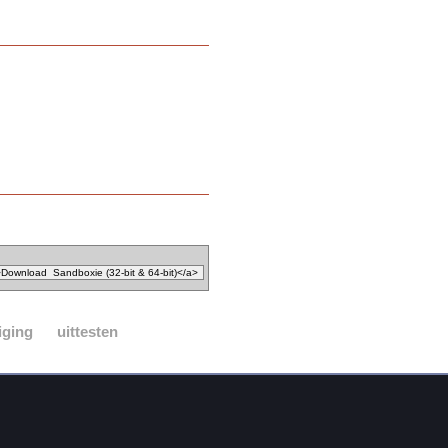
iging
uittesten