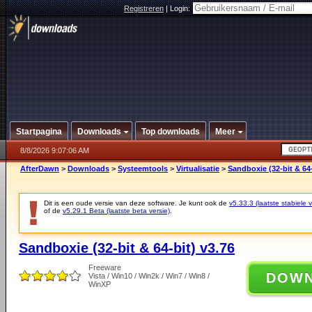
Registreren
|
Login:
Startpagina
Downloads
Top downloads
Meer
8/8/2026 9:07:06 AM
AfterDawn
>
Downloads
>
Systeemtools
>
Virtualisatie
>
Sandboxie (32-bit & 64-
Dit is een oude versie van deze software. Je kunt ook de
v5.33.3 (laatste stabiele v
of de
v5.29.1 Beta (laatste beta versie)
.
Sandboxie (32-bit & 64-bit) v3.76
Freeware
DOW
Vista / Win10 / Win2k / Win7 / Win8 /
WinXP