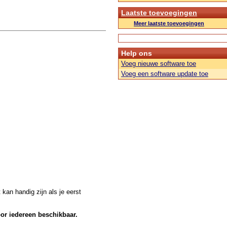
Laatste toevoegingen
Meer laatste toevoegingen
Help ons
Voeg nieuwe software toe
Voeg een software update toe
kan handig zijn als je eerst
oor iedereen beschikbaar.