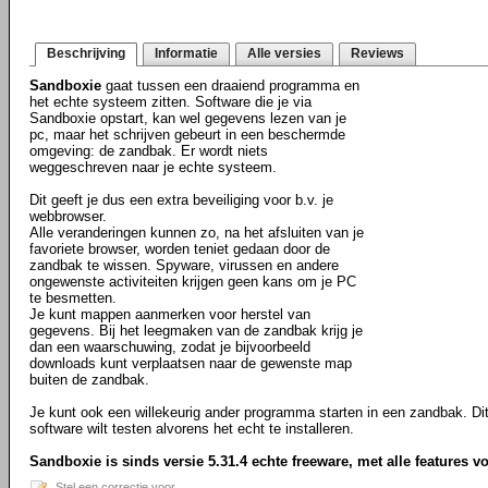
Beschrijving
Informatie
Alle versies
Reviews
Sandboxie
gaat tussen een draaiend programma en
het echte systeem zitten. Software die je via
Sandboxie opstart, kan wel gegevens lezen van je
pc, maar het schrijven gebeurt in een beschermde
omgeving: de zandbak. Er wordt niets
weggeschreven naar je echte systeem.
Dit geeft je dus een extra beveiliging voor b.v. je
webbrowser.
Alle veranderingen kunnen zo, na het afsluiten van je
favoriete browser, worden teniet gedaan door de
zandbak te wissen. Spyware, virussen en andere
ongewenste activiteiten krijgen geen kans om je PC
te besmetten.
Je kunt mappen aanmerken voor herstel van
gegevens. Bij het leegmaken van de zandbak krijg je
dan een waarschuwing, zodat je bijvoorbeeld
downloads kunt verplaatsen naar de gewenste map
buiten de zandbak.
Je kunt ook een willekeurig ander programma starten in een zandbak. Dit 
software wilt testen alvorens het echt te installeren.
Sandboxie is sinds versie 5.31.4 echte freeware, met alle features v
Stel een correctie voor