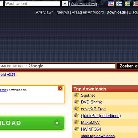
|
Wachtwoord kwijt
AfterDawn
|
Nieuws
|
Vraag en Antwoord
|
Downloads
|
Discu
bit) v3.76
Top downloads
X
ersie)
downloaden.
Spotnet
DVD Shrink
coverXP Free
QuickPar (nederlands)
NLOAD
MakeMKV
HWiNFO64
Meer top downloads