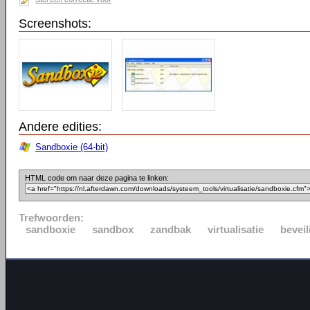
Screenshots:
Andere edities:
Sandboxie (64-bit)
HTML code om naar deze pagina te linken:
Trefwoorden:
sandboxie
sandbox
zandbak
virtualisatie
beveil