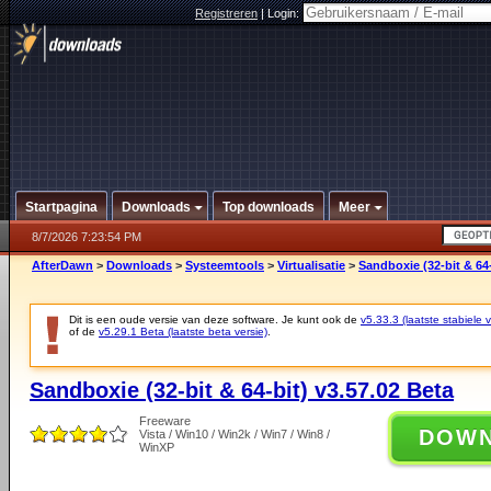
Registreren
|
Login:
Startpagina
Downloads
Top downloads
Meer
8/7/2026 7:23:54 PM
AfterDawn
>
Downloads
>
Systeemtools
>
Virtualisatie
>
Sandboxie (32-bit & 64-
Dit is een oude versie van deze software. Je kunt ook de
v5.33.3 (laatste stabiele v
of de
v5.29.1 Beta (laatste beta versie)
.
Sandboxie (32-bit & 64-bit) v3.57.02 Beta
Freeware
DOW
Vista / Win10 / Win2k / Win7 / Win8 /
WinXP