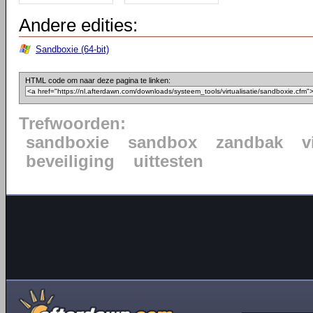
Andere edities:
Sandboxie (64-bit)
HTML code om naar deze pagina te linken:
Trefwoorden:
sandboxie
sandbox
zandbak
v
beveiliging
uittesten