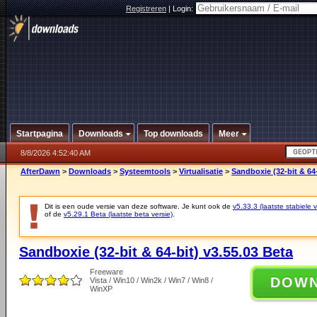
Registreren
|
Login:
Startpagina
Downloads
Top downloads
Meer
8/8/2026 4:52:40 AM
AfterDawn
>
Downloads
>
Systeemtools
>
Virtualisatie
>
Sandboxie (32-bit & 64-
Dit is een oude versie van deze software. Je kunt ook de
v5.33.3 (laatste stabiele v
of de
v5.29.1 Beta (laatste beta versie)
.
Sandboxie (32-bit & 64-bit) v3.55.03 Beta
Freeware
DOW
Vista / Win10 / Win2k / Win7 / Win8 /
WinXP