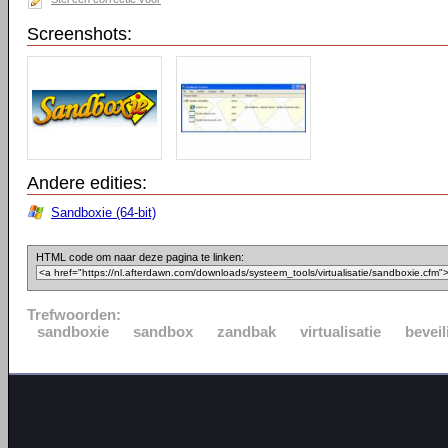
Screenshots:
Andere edities:
Sandboxie (64-bit)
HTML code om naar deze pagina te linken:
Trefwoorden:
sandboxie
sandbox
zandbak
virtualisatie
beveil