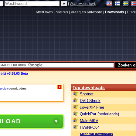
|
Wachtwoord kwijt
AfterDawn
|
Nieuws
|
Vraag en Antwoord
|
Downloads
|
Discu
bit) v3.55.03 Beta
Top downloads
X
ersie)
downloaden.
Spotnet
DVD Shrink
coverXP Free
QuickPar (nederlands)
NLOAD
MakeMKV
HWiNFO64
Meer top downloads