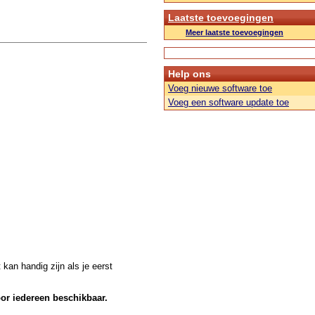
Laatste toevoegingen
Meer laatste toevoegingen
Help ons
Voeg nieuwe software toe
Voeg een software update toe
kan handig zijn als je eerst
oor iedereen beschikbaar.