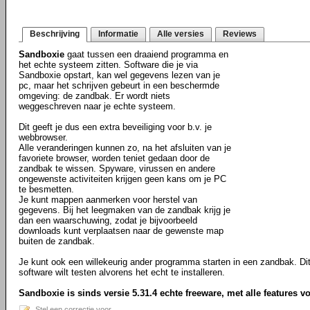
Beschrijving
Informatie
Alle versies
Reviews
Sandboxie
gaat tussen een draaiend programma en
het echte systeem zitten. Software die je via
Sandboxie opstart, kan wel gegevens lezen van je
pc, maar het schrijven gebeurt in een beschermde
omgeving: de zandbak. Er wordt niets
weggeschreven naar je echte systeem.
Dit geeft je dus een extra beveiliging voor b.v. je
webbrowser.
Alle veranderingen kunnen zo, na het afsluiten van je
favoriete browser, worden teniet gedaan door de
zandbak te wissen. Spyware, virussen en andere
ongewenste activiteiten krijgen geen kans om je PC
te besmetten.
Je kunt mappen aanmerken voor herstel van
gegevens. Bij het leegmaken van de zandbak krijg je
dan een waarschuwing, zodat je bijvoorbeeld
downloads kunt verplaatsen naar de gewenste map
buiten de zandbak.
Je kunt ook een willekeurig ander programma starten in een zandbak. Dit 
software wilt testen alvorens het echt te installeren.
Sandboxie is sinds versie 5.31.4 echte freeware, met alle features v
Stel een correctie voor