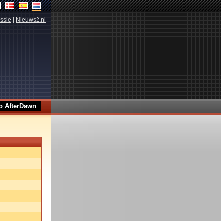
ssie
|
Nieuws2.nl