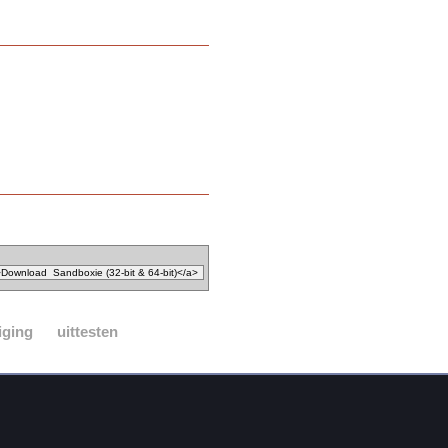
iging
uittesten