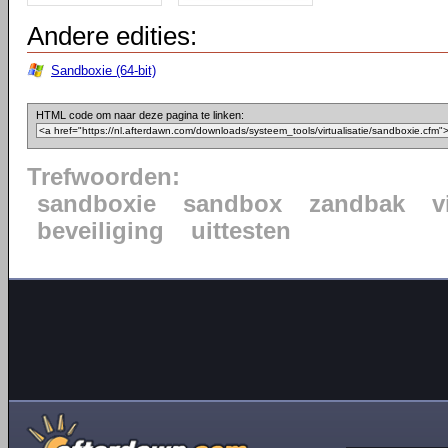
Andere edities:
Sandboxie (64-bit)
HTML code om naar deze pagina te linken:
Trefwoorden:
sandboxie
sandbox
zandbak
v
beveiliging
uittesten