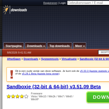
Registreren
|
Login:
Startpagina
Downloads
Top downloads
Meer
8/8/2026 9:41:51 AM
AfterDawn
>
Downloads
>
Systeemtools
>
Virtualisatie
>
Sandboxie (32-bit & 64-
Dit is een oude versie van deze software. Je kunt ook de
v5.33.3 (laatste stabiele v
of de
v5.29.1 Beta (laatste beta versie)
.
Sandboxie (32-bit & 64-bit) v3.51.09 Beta
Freeware
DOW
Vista / Win10 / Win2k / Win7 / Win8 /
WinXP