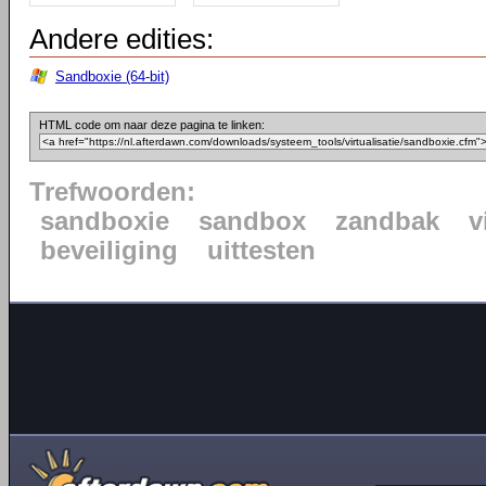
Andere edities:
Sandboxie (64-bit)
HTML code om naar deze pagina te linken:
Trefwoorden:
sandboxie
sandbox
zandbak
v
beveiliging
uittesten