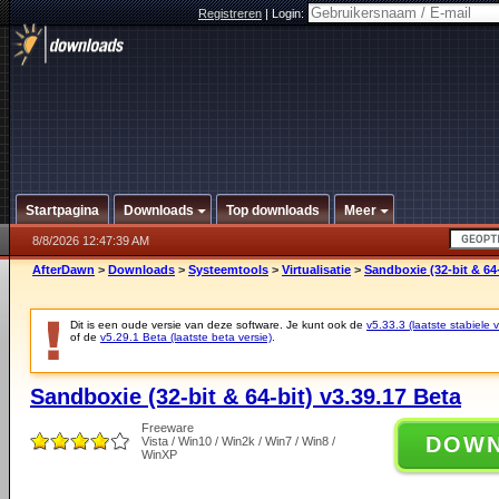
Registreren
|
Login:
Startpagina
Downloads
Top downloads
Meer
8/8/2026 12:47:39 AM
AfterDawn
>
Downloads
>
Systeemtools
>
Virtualisatie
>
Sandboxie (32-bit & 64-
Dit is een oude versie van deze software. Je kunt ook de
v5.33.3 (laatste stabiele v
of de
v5.29.1 Beta (laatste beta versie)
.
Sandboxie (32-bit & 64-bit) v3.39.17 Beta
Freeware
DOW
Vista / Win10 / Win2k / Win7 / Win8 /
WinXP