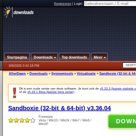
Registreren
|
Login:
Startpagina
Downloads
Top downloads
Meer
8/9/2026 3:42:18 PM
AfterDawn
>
Downloads
>
Systeemtools
>
Virtualisatie
>
Sandboxie (32-bit & 64-
Dit is een oude versie van deze software. Je kunt ook de
v5.33.3 (laatste stabiele v
of de
v5.29.1 Beta (laatste beta versie)
.
Sandboxie (32-bit & 64-bit) v3.36.04
Freeware
DOW
Vista / Win10 / Win2k / Win7 / Win8 /
WinXP