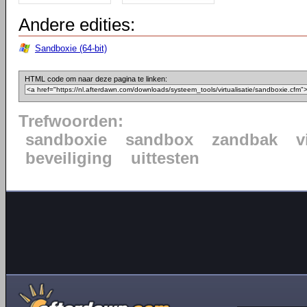
Andere edities:
Sandboxie (64-bit)
HTML code om naar deze pagina te linken:
Trefwoorden:
sandboxie
sandbox
zandbak
v
beveiliging
uittesten