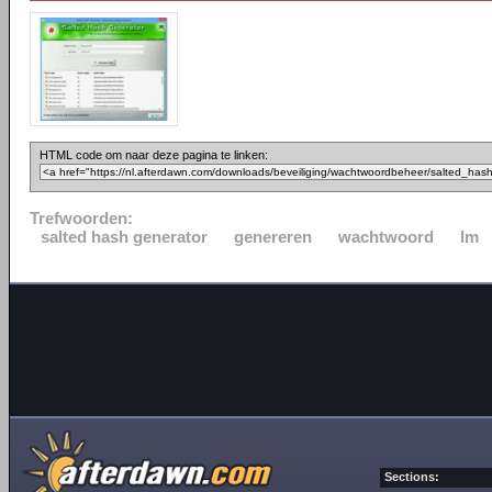
HTML code om naar deze pagina te linken:
Trefwoorden:
salted hash generator
genereren
wachtwoord
lm
Sections: