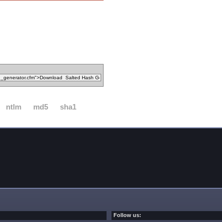
ntlm
md5
sha1
Follow us: