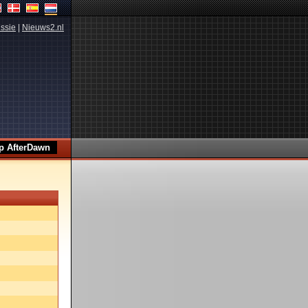
ssie
|
Nieuws2.nl