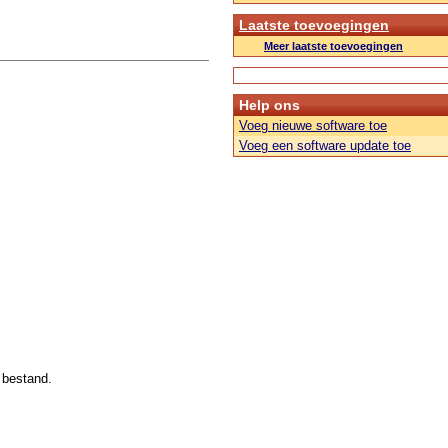
Laatste toevoegingen
Meer laatste toevoegingen
Help ons
Voeg nieuwe software toe
Voeg een software update toe
 bestand.