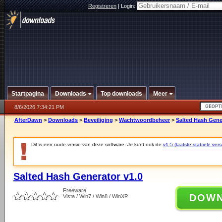
Registreren
|
Login:
Startpagina
Downloads
Top downloads
Meer
8/6/2026 7:34:21 PM
AfterDawn
>
Downloads
>
Beveiliging
>
Wachtwoordbeheer
>
Salted Hash Gene
Dit is een oude versie van deze software. Je kunt ook de
v1.5 (laatste stabiele vers
Salted Hash Generator v1.0
Freeware
DOW
Vista / Win7 / Win8 / WinXP