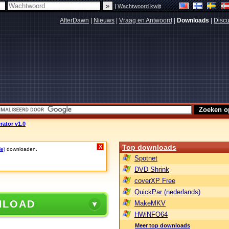
|
Wachtwoord kwijt
AfterDawn
|
Nieuws
|
Vraag en Antwoord
|
Downloads
|
Discu
rator v1.0
Top downloads
X
ie)
downloaden.
Spotnet
DVD Shrink
coverXP Free
QuickPar (nederlands)
NLOAD
MakeMKV
HWiNFO64
Meer top downloads