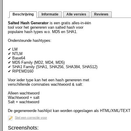
Beschrijving
Informatie
Alle versies
Reviews
Salted Hash Generator
is een gratis alles-in-één
tool voor het genereren van salted hash voor
populaire hash types w.o. MD5 en SHA1.
Ondersteunde hashtypes:
✔ LM
✔ NTLM
✔ Base64
✔ MD5 Family (MD2, MD4, MD5)
✔ SHA1 Family (SHA1, SHA256, SHA384, SHA512)
✔ RIPEMD160
Voor ieder type kan het een hash genereren met
verschillende cominaties wachtwoord & salt:
Alleen wachtwoord
Wachtwoord + salt
Salt + wachtwoord
De gegenereerde hashlijst kan worden opgeslagen als HTML/XML/TEXT
Stel een correctie voor
Screenshots: