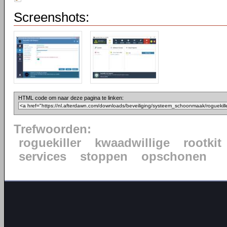
Screenshots:
HTML code om naar deze pagina te linken:
Trefwoorden:
roguekiller
kwaadwillige
rootkit
services
stoppen
opschonen