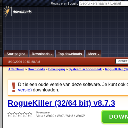
Registreren
|
Login:
Startpagina
Downloads
Top downloads
Meer
8/10/2026 10:51:58 AM
AfterDawn
>
Downloads
>
Beveiliging
>
Systeem schoonmaak
>
RogueKiller (32/
Dit is een oude versie van deze software. Je kunt ook
versie)
downloaden.
RogueKiller (32/64 bit) v8.7.3
Freeware
DOW
Vista / Win10 / Win7 / Win8 / WinXP